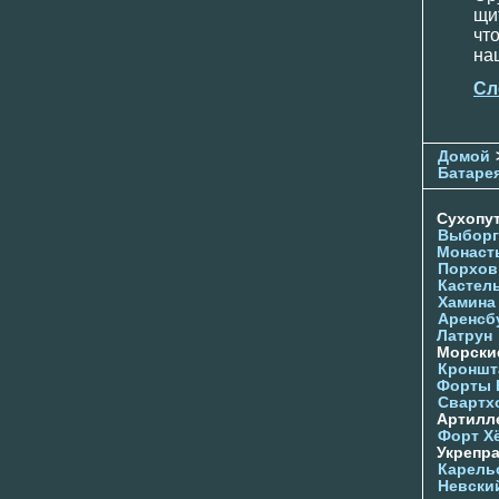
щи
чт
на
Сл
Домой
Батаре
Сухопу
Выборг
Монаст
Порхов
Кастел
Хамина
Аренсб
Латрун
Морски
Кроншта
Форты
Свартх
Артилл
Форт Х
Укрепр
Карель
Невски