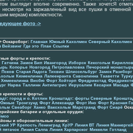
том выглядит вполне современно. Также хочетсЯ отмети
о несмотря на заржавленный вид все пушки в отменной 
шим меркам) комплектности.
едующее фото ->
> Оскарсборг:
Главная
Южный Кахолмен
Северный Кахолмен
я Вейзвинг
Где это
План
Ссылки
тные форты и крепости:
Гатчина
Замок Бип
Ивангород
Изборск
Кексгольм
Кириллов
ырь
Копорье
Новгород
Петропавловка
Печорcкий монастыр
Псков
Старая Ладога
Тихвин
Шлиссельбург
Замок Разеборг
ьхольм
Кюменлинна
Лапеенранта
Савонлинна
Тааветти
Турку
Хямеенлинна
Висбю
Форт Хойторп
Фредрикстад
Фредрикст
ург
Нарва
Таллинн
Антипатрис
Иерусалим
Кесария
Масада
е крепости и форты:
дт: город и о. Котлин
Кронштадт: форты Северные
Кроншта
 Южные
Тронгзунд
Форт Александр
Форт Ино
Форт Красная Г
ольм
Свеаборг
Ханко
Ваксхольм
Марстранд
Форт Сиарё
Оск
ерийские батареи и отдельные орудия:
ёмсо
айоны и оборонительные линии:
ский УР
Крепость Ленинград
КрУР
Линия ВТ
Линия Маннерге
й пятачок
Линия Салпа
Линия Харпарског
Миккели
Готланд