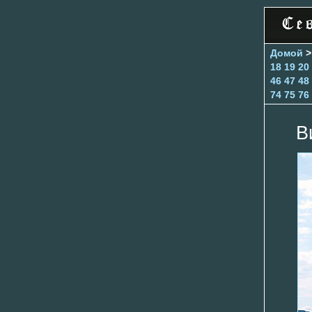
Домой
18
19
20
46
47
48
74
75
76
В