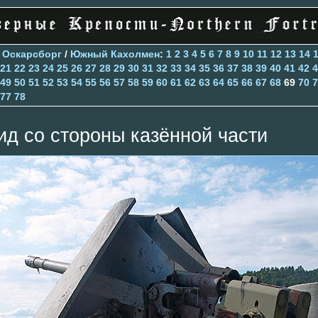
>
Оскарсборг
/
Южный Кахолмен
:
1
2
3
4
5
6
7
8
9
10
11
12
13
14
21
22
23
24
25
26
27
28
29
30
31
32
33
34
35
36
37
38
39
40
41
42
4
49
50
51
52
53
54
55
56
57
58
59
60
61
62
63
64
65
66
67
68
69
70
7
77
78
ид со стороны казённой части