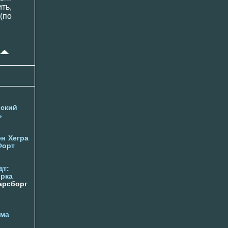
ть,
(по
ский
ь
ен
Хегра
Форт
дт:
орка
арсборг
йма