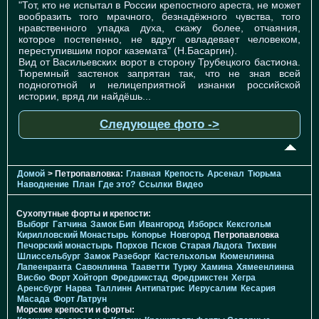
"Тот, кто не испытал в России крепостного ареста, не может
вообразить того мрачного, безнадёжного чувства, того
нравственного упадка духа, скажу более, отчаяния,
которое постепенно, не вдруг овладевает человеком,
переступившим порог каземата" (Н.Басаргин).
Вид от Васильевских ворот в сторону Трубецкого бастиона.
Тюремный застенок запрятан так, что не зная всей
подноготной и нелицеприятной изнанки российской
истории, вряд ли найдёшь...
Следующее фото ->
Домой
> Петропавловка:
Главная
Крепость
Арсенал
Тюрьма
Наводнение
План
Где это?
Ссылки
Видео
Сухопутные форты и крепости:
Выборг
Гатчина
Замок Бип
Ивангород
Изборск
Кексгольм
Кирилловский Монастырь
Копорье
Новгород
Петропавловка
Печорcкий монастырь
Порхов
Псков
Старая Ладога
Тихвин
Шлиссельбург
Замок Разеборг
Кастельхольм
Кюменлинна
Лапеенранта
Савонлинна
Тааветти
Турку
Хамина
Хямеенлинна
Висбю
Форт Хойторп
Фредрикстад
Фредрикстен
Хегра
Аренсбург
Нарва
Таллинн
Антипатрис
Иерусалим
Кесария
Масада
Форт Латрун
Морские крепости и форты: