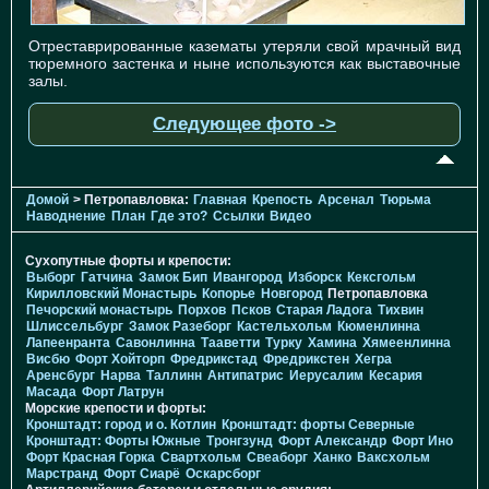
Отреставрированные казематы утеряли свой мрачный вид
тюремного застенка и ныне используются как выставочные
залы.
Следующее фото ->
Домой
> Петропавловка:
Главная
Крепость
Арсенал
Тюрьма
Наводнение
План
Где это?
Ссылки
Видео
Сухопутные форты и крепости:
Выборг
Гатчина
Замок Бип
Ивангород
Изборск
Кексгольм
Кирилловский Монастырь
Копорье
Новгород
Петропавловка
Печорcкий монастырь
Порхов
Псков
Старая Ладога
Тихвин
Шлиссельбург
Замок Разеборг
Кастельхольм
Кюменлинна
Лапеенранта
Савонлинна
Тааветти
Турку
Хамина
Хямеенлинна
Висбю
Форт Хойторп
Фредрикстад
Фредрикстен
Хегра
Аренсбург
Нарва
Таллинн
Антипатрис
Иерусалим
Кесария
Масада
Форт Латрун
Морские крепости и форты:
Кронштадт: город и о. Котлин
Кронштадт: форты Северные
Кронштадт: Форты Южные
Тронгзунд
Форт Александр
Форт Ино
Форт Красная Горка
Свартхольм
Свеаборг
Ханко
Ваксхольм
Марстранд
Форт Сиарё
Оскарсборг