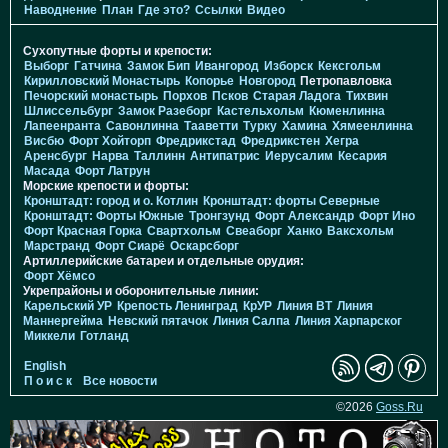
Наводнение
План
Где это?
Ссылки
Видео
Сухопутные форты и крепости:
Выборг
Гатчина
Замок Бип
Ивангород
Изборск
Кексгольм
Кирилловский Монастырь
Копорье
Новгород
Петропавловка
Печорcкий монастырь
Порхов
Псков
Старая Ладога
Тихвин
Шлиссельбург
Замок Разеборг
Кастельхольм
Кюменлинна
Лапеенранта
Савонлинна
Тааветти
Турку
Хамина
Хямеенлинна
Висбю
Форт Хойторп
Фредрикстад
Фредрикстен
Хегра
Аренсбург
Нарва
Таллинн
Антипатрис
Иерусалим
Кесария
Масада
Форт Латрун
Морские крепости и форты:
Кронштадт: город и о. Котлин
Кронштадт: форты Северные
Кронштадт: Форты Южные
Тронгзунд
Форт Александр
Форт Ино
Форт Красная Горка
Свартхольм
Свеаборг
Ханко
Ваксхольм
Марстранд
Форт Сиарё
Оскарсборг
Артиллерийские батареи и отдельные орудия:
Форт Хёмсо
Укрепрайоны и оборонительные линии:
Карельский УР
Крепость Ленинград
КрУР
Линия ВТ
Линия
Маннергейма
Невский пятачок
Линия Салпа
Линия Харпарског
Миккели
Готланд
English
П о и с к
Все новости
©2026
Goss.Ru