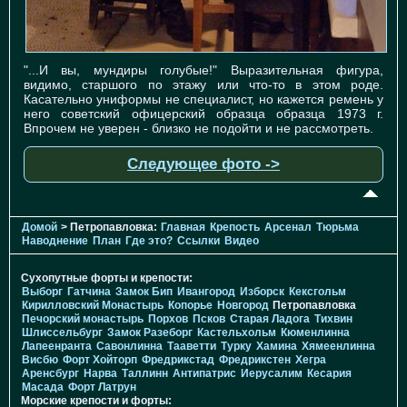
"...И вы, мундиры голубые!" Выразительная фигура,
видимо, старшого по этажу или что-то в этом роде.
Касательно униформы не специалист, но кажется ремень у
него советский офицерский образца образца 1973 г.
Впрочем не уверен - близко не подойти и не рассмотреть.
Следующее фото ->
Домой
> Петропавловка:
Главная
Крепость
Арсенал
Тюрьма
Наводнение
План
Где это?
Ссылки
Видео
Сухопутные форты и крепости:
Выборг
Гатчина
Замок Бип
Ивангород
Изборск
Кексгольм
Кирилловский Монастырь
Копорье
Новгород
Петропавловка
Печорcкий монастырь
Порхов
Псков
Старая Ладога
Тихвин
Шлиссельбург
Замок Разеборг
Кастельхольм
Кюменлинна
Лапеенранта
Савонлинна
Тааветти
Турку
Хамина
Хямеенлинна
Висбю
Форт Хойторп
Фредрикстад
Фредрикстен
Хегра
Аренсбург
Нарва
Таллинн
Антипатрис
Иерусалим
Кесария
Масада
Форт Латрун
Морские крепости и форты: