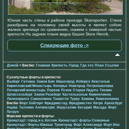
Юэная часть стены в районе проезда Skansporten. Стена
разобрана на половину своей высоты и являет собою
жалкое зрелище по сравнению, скажем с северной частью
крепости.На заднем плане видна башня Store Henrik.
Следующее фото ->
Домой
> Висбю:
Главная
Крепость
Город
Где это
План
Ссылки
Сухопутные форты и крепости:
Выборг
Гатчина
Замок Бип
Ивангород
Изборск
Кексгольм
Кирилловский Монастырь
Копорье
Новгород
Петропавловка
Печорcкий монастырь
Порхов
Псков
Старая Ладога
Тихвин
Шлиссельбург
Замок Разеборг
Кастельхольм
Кюменлинна
Лапеенранта
Савонлинна
Тааветти
Турку
Хамина
Хямеенлинна
Висбю
Форт Хойторп
Фредрикстад
Фредрикстен
Хегра
Аренсбург
Нарва
Таллинн
Антипатрис
Иерусалим
Кесария
Масада
Форт
Латрун
Морские крепости и форты:
Кронштадт: город и о. Котлин
Кронштадт: форты Северные
Кронштадт: Форты Южные
Тронгзунд
Форт Александр
Форт Ино