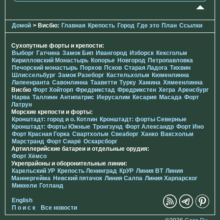
Домой
> Висбю:
Главная
Крепость
Город
Где это
План
Ссылки
Сухопутные форты и крепости:
Выборг
Гатчина
Замок Бип
Ивангород
Изборск
Кексгольм
Кирилловский Монастырь
Копорье
Новгород
Петропавловка
Печорcкий монастырь
Порхов
Псков
Старая Ладога
Тихвин
Шлиссельбург
Замок Разеборг
Кастельхольм
Кюменлинна
Лапеенранта
Савонлинна
Тааветти
Турку
Хамина
Хямеенлинна
Висбю
Форт Хойторп
Фредрикстад
Фредрикстен
Хегра
Аренсбург
Нарва
Таллинн
Антипатрис
Иерусалим
Кесария
Масада
Форт
Латрун
Морские крепости и форты:
Кронштадт: город и о. Котлин
Кронштадт: форты Северные
Кронштадт: Форты Южные
Тронгзунд
Форт Александр
Форт Ино
Форт Красная Горка
Свартхольм
Свеаборг
Ханко
Ваксхольм
Марстранд
Форт Сиарё
Оскарсборг
Артиллерийские батареи и отдельные орудия:
Форт Хёмсо
Укрепрайоны и оборонительные линии:
Карельский УР
Крепость Ленинград
КрУР
Линия ВТ
Линия
Маннергейма
Невский пятачок
Линия Салпа
Линия Харпарског
Миккели
Готланд
English
П о и с к
Все новости