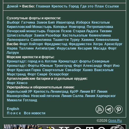
Домой
> Висбю:
Главная
Крепость
Город
Где это
План
Ссылки
Сухопутные форты и крепости:
Выборг
Гатчина
Замок Бип
Ивангород
Изборск
Кексгольм
Кирилловский Монастырь
Копорье
Новгород
Петропавловка
Печорcкий монастырь
Порхов
Псков
Старая Ладога
Тихвин
Шлиссельбург
Замок Разеборг
Кастельхольм
Кюменлинна
Лапеенранта
Савонлинна
Тааветти
Турку
Хамина
Хямеенлинна
Висбю
Форт Хойторп
Фредрикстад
Фредрикстен
Хегра
Аренсбург
Нарва
Таллинн
Антипатрис
Иерусалим
Кесария
Масада
Форт
Латрун
Морские крепости и форты:
Кронштадт: город и о. Котлин
Кронштадт: форты Северные
Кронштадт: Форты Южные
Тронгзунд
Форт Александр
Форт Ино
Форт Красная Горка
Свартхольм
Свеаборг
Ханко
Ваксхольм
Марстранд
Форт Сиарё
Оскарсборг
Артиллерийские батареи и отдельные орудия:
Форт Хёмсо
Укрепрайоны и оборонительные линии:
Карельский УР
Крепость Ленинград
КрУР
Линия ВТ
Линия
Маннергейма
Невский пятачок
Линия Салпа
Линия Харпарског
Миккели
Готланд
English
П о и с к
Все новости
©2026
Goss.Ru