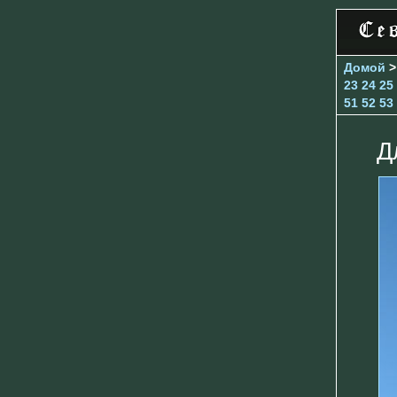
Домой
23
24
25
51
52
53
Д