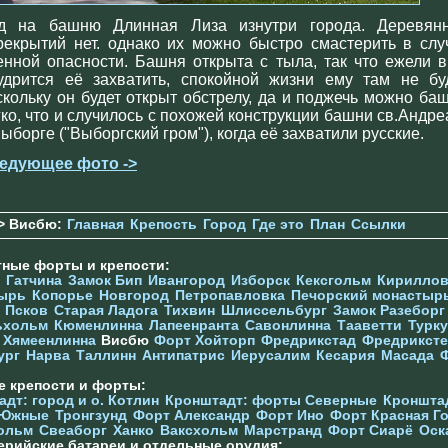
д на башню Длинная Лиза изнутри города. Деревян
рекрытий нет. однако их можно быстро смастерить в слу
енной опасности. Башня открыта с тыла, так что ежели в
удрится её захватить, спокойной жизни ему там не буд
скольку он будет открыт обстрелу, да и поджечь можно ба
гко, что и случилось с похожей конструкции башни св.Андре
Выборге ("Выборгский гром"), когда её захватили русские.
едующее фото ->
> Висбю:
Главная
Крепость
Город
Где это
План
Ссылки
тные форты и крепости:
Гатчина
Замок Бип
Ивангород
Изборск
Кексгольм
Кириллов
ырь
Копорье
Новгород
Петропавловка
Печорcкий монастыр
Псков
Старая Ладога
Тихвин
Шлиссельбург
Замок Разеборг
ьхольм
Кюменлинна
Лапеенранта
Савонлинна
Тааветти
Турку
Хямеенлинна
Висбю
Форт Хойторп
Фредрикстад
Фредриксте
ург
Нарва
Таллинн
Антипатрис
Иерусалим
Кесария
Масада
е крепости и форты:
дт: город и о. Котлин
Кронштадт: форты Северные
Кроншта
 Южные
Тронгзунд
Форт Александр
Форт Ино
Форт Красная Г
ольм
Свеаборг
Ханко
Ваксхольм
Марстранд
Форт Сиарё
Оск
ерийские батареи и отдельные орудия: