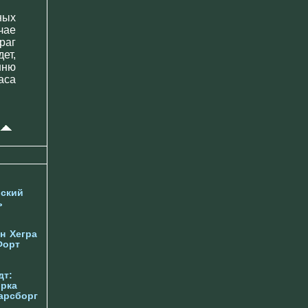
ных
чае
раг
ет,
шню
аса
ский
ь
н
Хегра
Форт
дт:
орка
арсборг