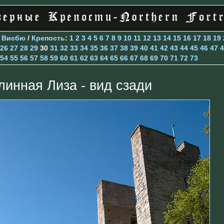
>
Висбю
/
Крепость
:
1
2
3
4
5
6
7
8
9
10
11
12
13
14
15
16
17
18
19
26
27
28
29
30
31
32
33
34
35
36
37
38
39
40
41
42
43
44
45
46
47
4
54
55
56
57
58
59
60
61
62
63
64
65
66
67
68
69
70
71
72
73
линная Лиза - вид сзади