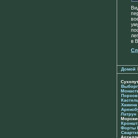
Ви
пе
во
ум
по
ле
в 
Сл
Домой
Сухопу
Выборг
Монаст
Порхов
Кастел
Хамина
Аренсб
Латрун
Морски
Кроншта
Форты
Свартх
Артилл