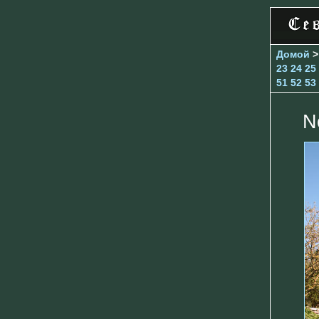
Домой
23
24
25
51
52
53
N