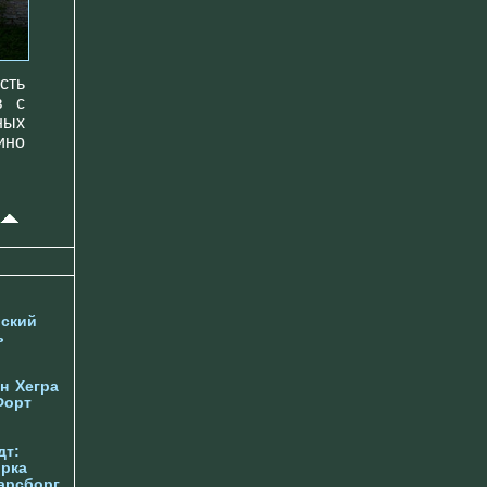
сть
в с
ных
ино
ский
ь
н
Хегра
Форт
дт:
орка
арсборг