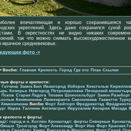
иболее впечатляющая и хорошо сохранившеяся ча
родских укреплений. Здесь даже сохранился сухой ро
стами. В окрестностях не видно никаких современ
роений. так что можно снимать высокохудожественное к
о мрачное средневековье.
едующее фото ->
> Висбю:
Главная
Крепость
Город
Где это
План
Ссылки
тные форты и крепости:
Гатчина
Замок Бип
Ивангород
Изборск
Кексгольм
Кириллов
ырь
Копорье
Новгород
Петропавловка
Печорcкий монастыр
Псков
Старая Ладога
Тихвин
Шлиссельбург
Замок Разеборг
ьхольм
Кюменлинна
Лапеенранта
Савонлинна
Тааветти
Турку
Хямеенлинна
Висбю
Форт Хойторп
Фредрикстад
Фредриксте
ург
Нарва
Таллинн
Антипатрис
Иерусалим
Кесария
Масада
е крепости и форты:
дт: город и о. Котлин
Кронштадт: форты Северные
Кроншта
 Южные
Тронгзунд
Форт Александр
Форт Ино
Форт Красная Г
ольм
Свеаборг
Ханко
Ваксхольм
Марстранд
Форт Сиарё
Оск