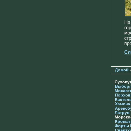
На
го
мо
ст
пр
Сл
Домой
Сухопу
Выборг
Монаст
Порхов
Кастел
Хамина
Аренсб
Латрун
Морски
Кроншта
Форты
Свартх