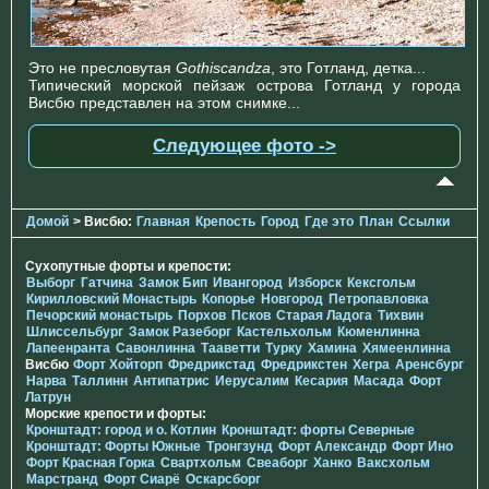
Это не пресловутая
Gothiscandza
, это Готланд, детка...
Типический морской пейзаж острова Готланд у города
Висбю представлен на этом снимке...
Следующее фото ->
Домой
> Висбю:
Главная
Крепость
Город
Где это
План
Ссылки
Сухопутные форты и крепости:
Выборг
Гатчина
Замок Бип
Ивангород
Изборск
Кексгольм
Кирилловский Монастырь
Копорье
Новгород
Петропавловка
Печорcкий монастырь
Порхов
Псков
Старая Ладога
Тихвин
Шлиссельбург
Замок Разеборг
Кастельхольм
Кюменлинна
Лапеенранта
Савонлинна
Тааветти
Турку
Хамина
Хямеенлинна
Висбю
Форт Хойторп
Фредрикстад
Фредрикстен
Хегра
Аренсбург
Нарва
Таллинн
Антипатрис
Иерусалим
Кесария
Масада
Форт
Латрун
Морские крепости и форты:
Кронштадт: город и о. Котлин
Кронштадт: форты Северные
Кронштадт: Форты Южные
Тронгзунд
Форт Александр
Форт Ино
Форт Красная Горка
Свартхольм
Свеаборг
Ханко
Ваксхольм
Марстранд
Форт Сиарё
Оскарсборг