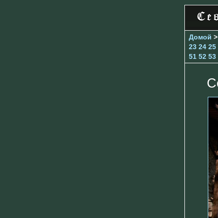
Домой
23
24
25
51
52
53
С