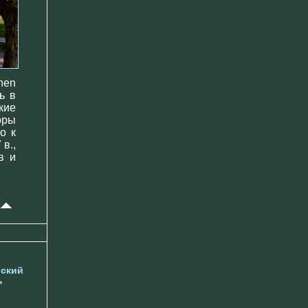
hen
ь в
кие
оры
о к
в.,
в и
ский
ь