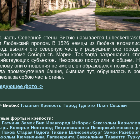
а часть Северной стены Висбю называется Lübeckerbräsc
и Любекский пролом. В 1526 немцы из Любека вломилис
род, выжгли его северную часть и разрушили все городс
ркви кроме Собора св. Марии. Так тогда разрешались сп
зяйствующих субъектов. Нехорошо поступили в общем. Н
олому они отношения не имеют, он образовался позже, в 17 
гда промежуточная башня, бывшая тут, обрушилась в ро
лекла за собою часть стены.
едующее фото ->
> Висбю:
Главная
Крепость
Город
Где это
План
Ссылки
тные форты и крепости:
Гатчина
Замок Бип
Ивангород
Изборск
Кексгольм
Кириллов
ырь
Копорье
Новгород
Петропавловка
Печорcкий монастыр
Псков
Старая Ладога
Тихвин
Шлиссельбург
Замок Разеборг
ьхольм
Кюменлинна
Лапеенранта
Савонлинна
Тааветти
Турку