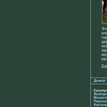
Эт
ил
го
це
хо
пр
ко
ув
Сл
Домой
Сухопу
Выборг
Монаст
Порхов
Кастел