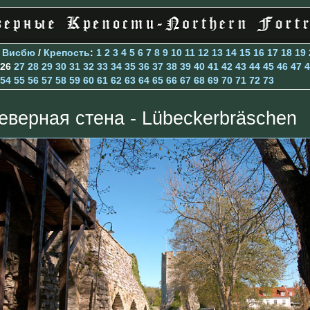
>
Висбю
/
Крепость
:
1
2
3
4
5
6
7
8
9
10
11
12
13
14
15
16
17
18
19
26
27
28
29
30
31
32
33
34
35
36
37
38
39
40
41
42
43
44
45
46
47
4
54
55
56
57
58
59
60
61
62
63
64
65
66
67
68
69
70
71
72
73
еверная стена - Lübeckerbräschen