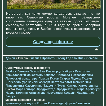
Norderport, как легко можно догадаться, означает не что
иное как Северные ворота. Могучее трёхярусное
сооружение защищает одну из важных дорог Готланда.
Амбразуры растёсаны в 1710 году во время Северной
войны, когда жители Висбю готовились к отражению атак
русских казаков.
Следующее фото ->
Домой
> Висбю:
Главная
Крепость
Город
Где это
План
Ссылки
Сухопутные форты и крепости:
Выборг
Гатчина
Замок Бип
Ивангород
Изборск
Кексгольм
Кирилловский Монастырь
Копорье
Новгород
Петропавловка
Печорcкий монастырь
Порхов
Псков
Старая Ладога
Тихвин
Шлиссельбург
Замок Разеборг
Кастельхольм
Кюменлинна
Лапеенранта
Савонлинна
Тааветти
Турку
Хамина
Хямеенлинна
Висбю
Форт Хойторп
Фредрикстад
Фредрикстен
Хегра
Аренсбург
Нарва
Таллинн
Антипатрис
Иерусалим
Кесария
Масада
Форт
Латрун
Морские крепости и форты:
Кронштадт: город и о. Котлин
Кронштадт: форты Северные