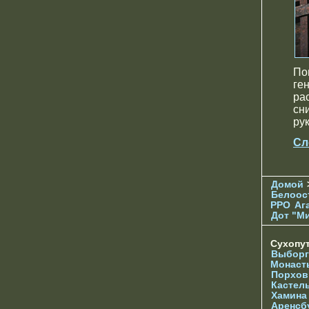
По
ге
ра
сн
ру
Сл
Домой
Белоос
РРО
Аг
Дот "М
Сухопу
Выборг
Монаст
Порхов
Кастел
Хамина
Аренсб