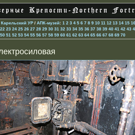
>
Карельский УР
/
АПК-музей
:
1
2
3
4
5
6
7
8
9
10
11
12
13
14
15
1
22
23
24
25
26
27
28
29
30
31
32
33
34
35
36
37
38
39
40
41
42
43
4
50
51
52
53
54
55
56
57
58
59
60
61
62
63
64
65
66
67
68
69
70
лектросиловая