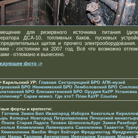
мещение для резервного источника питания (дизе
нератора ДСА-10, топливных баков, пусковых устройс
спределительных щитов и прочего электрооборудования.
имке - состояние на 2007 год. Всё что возможно отлом
ками - отломано и вынесено.
едующее фото ->
> Карельский УР:
Главная
Сестрорецкий БРО
АПК-музей
тровский БРО
Нюнемякский БРО
Лемболовский БРО
Соеловс
алатовский БРО
Елизаветинcкий БРО
Орудия КаУР
Установка
иллионер"
Сараи нежил.
Где это?
План КаУР
Ссылки
тные форты и крепости:
Гатчина
Замок Бип
Ивангород
Изборск
Кексгольм
Кириллов
ырь
Копорье
Новгород
Петропавловка
Печорcкий монастыр
Псков
Старая Ладога
Тихвин
Шлиссельбург
Замок Разеборг
ьхольм
Кюменлинна
Лапеенранта
Савонлинна
Тааветти
Турку
Хямеенлинна
Висбю
Форт Хойторп
Фредрикстад
Фредрикст
ург
Нарва
Таллинн
Антипатрис
Иерусалим
Кесария
Масада