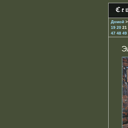
Домой
19
20
21
47
48
49
Э