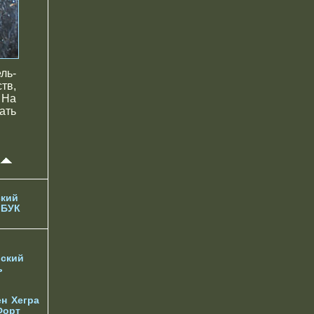
ль-
тв,
 На
ать
кий
 БУК
ский
ь
ен
Хегра
Форт