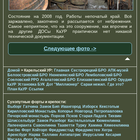
Состояние на 2008 год. Работы непочатый край. Всё
заржавлено, закопчено и рассыпается от небрежения.
Самое неприятное, что на это сооружение, как впрочем и
на другие ДОСы КаУР практически нет никакой
технической документации.
Следующее фото ->
Домой
> Карельский УР:
Главная
Сестрорецкий БРО
АПК-музей
Белоостровский БРО
Нюнемякский БРО
Лемболовский БРО
Соеловский РРО
Агалатовский БРО
Елизаветинcкий БРО
Орудия
КаУР
Установка БУК
Дот "Миллионер"
Сараи нежил.
Где это?
План КаУР
Ссылки
Сухопутные форты и крепости:
Выборг
Гатчина
Замок Бип
Ивангород
Изборск
Кексгольм
Кирилловский Монастырь
Копорье
Новгород
Петропавловка
Печорcкий монастырь
Порхов
Псков
Старая Ладога
Тихвин
Шлиссельбург
Замок Разеборг
Кастельхольм
Кюменлинна
Лапеенранта
Савонлинна
Тааветти
Турку
Хамина
Хямеенлинна
Висбю
Форт Хойторп
Фредрикстад
Фредрикстен
Хегра
Аренсбург
Нарва
Таллинн
Антипатрис
Иерусалим
Кесария
Масада
Форт Латрун