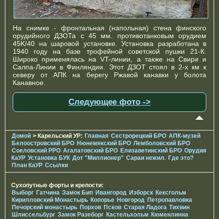
На снимке - фронтальная (напольная) стена финского
орудийного ДЗОТа с 45 мм. противотанковым орудием
45K/40 на шаровой установке. Установка разработана в
1940 году на базе трофейной советской пушки 21-К.
Широко применялась на VT-линии, а также на Свири и
Салпа-Линии в Финляндии. Этот ДЗОТ стоял в 2-х км к
северу от АПК на берегу Ржавой канавки у болота
Канавное.
Следующее фото ->
Домой
> Карельский УР:
Главная
Сестрорецкий БРО
АПК-музей
Белоостровский БРО
Нюнемякский БРО
Лемболовский БРО
Соеловский РРО
Агалатовский БРО
Елизаветинcкий БРО
Орудия
КаУР
Установка БУК
Дот "Миллионер"
Сараи нежил.
Где это?
План КаУР
Ссылки
Сухопутные форты и крепости:
Выборг
Гатчина
Замок Бип
Ивангород
Изборск
Кексгольм
Кирилловский Монастырь
Копорье
Новгород
Петропавловка
Печорcкий монастырь
Порхов
Псков
Старая Ладога
Тихвин
Шлиссельбург
Замок Разеборг
Кастельхольм
Кюменлинна