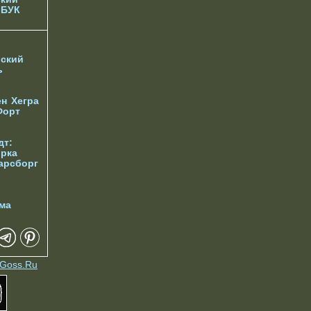
 БУК
ский
ь
ен
Хегра
Форт
дт:
орка
арсборг
ма
Goss.Ru