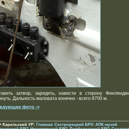
тавить затвор, зарядить, навести в сторону Финлянди
рнуть. Дальность маловата конечно - всего 8700 м.
едующее фото ->
> Карельский УР:
Главная
Сестрорецкий БРО
АПК-музей
тровский БРО
Нюнемякский БРО
Лемболовский БРО
Соеловс