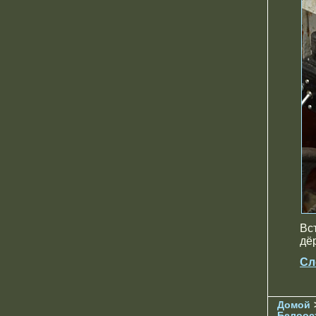
Вс
дё
Сл
Домой
Белоос