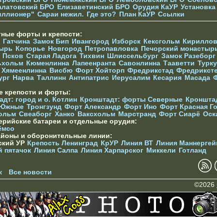
алатовский БРО
Елизаветинcкий БРО
Орудия КаУР
Установка
иллионер"
Сараи нежил.
Где это?
План КаУР
Ссылки
тные форты и крепости:
Гатчина
Замок Бип
Ивангород
Изборск
Кексгольм
Кириллов
ырь
Копорье
Новгород
Петропавловка
Печорcкий монастыр
Псков
Старая Ладога
Тихвин
Шлиссельбург
Замок Разеборг
ьхольм
Кюменлинна
Лапеенранта
Савонлинна
Тааветти
Турку
Хямеенлинна
Висбю
Форт Хойторп
Фредрикстад
Фредрикст
ург
Нарва
Таллинн
Антипатрис
Иерусалим
Кесария
Масада
е крепости и форты:
дт: город и о. Котлин
Кронштадт: форты Северные
Кроншта
 Южные
Тронгзунд
Форт Александр
Форт Ино
Форт Красная Г
ольм
Свеаборг
Ханко
Ваксхольм
Марстранд
Форт Сиарё
Оск
ерийские батареи и отдельные орудия:
ёмсо
айоны и оборонительные линии:
ский УР
Крепость Ленинград
КрУР
Линия ВТ
Линия Маннергей
й пятачок
Линия Салпа
Линия Харпарског
Миккели
Готланд
к
Все новости
©2026