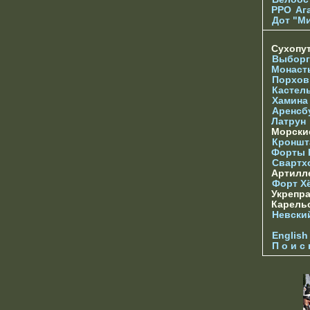
РРО
Аг
Дот "М
Сухопу
Выборг
Монаст
Порхов
Кастел
Хамина
Аренсб
Латрун
Морски
Кроншта
Форты
Свартх
Артилл
Форт Х
Укрепр
Карель
Невски
English
П о и с 