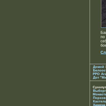
Ба
по
се
бое
Сл
Домой
Белоос
РРО
Аг
Дот "М
Сухопу
Выборг
Монаст
Порхов
Кастел
Хамина