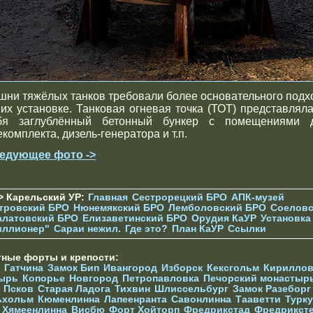
шни тяжёлых танков требовали более основательного подх
 их установке. Танковая огневая точка (ТОТ) представляла
бя заглублённый бетонный бункер с помещениями 
комплекта, дизель-генератора и т.п.
едующее фото ->
> Карельский УР:
Главная
Сестрорецкий БРО
АПК-музей
тровский БРО
Нюнемякский БРО
Лемболовский БРО
Соеловс
алатовский БРО
Елизаветинcкий БРО
Орудия КаУР
Установка
иллионер"
Сараи нежил.
Где это?
План КаУР
Ссылки
тные форты и крепости:
Гатчина
Замок Бип
Ивангород
Изборск
Кексгольм
Кириллов
ырь
Копорье
Новгород
Петропавловка
Печорcкий монастыр
Псков
Старая Ладога
Тихвин
Шлиссельбург
Замок Разеборг
ьхольм
Кюменлинна
Лапеенранта
Савонлинна
Тааветти
Турку
Хямеенлинна
Висбю
Форт Хойторп
Фредрикстад
Фредрикст