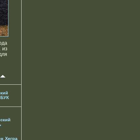
ода
 из
для
кий
 БУК
ский
ь
ен
Хегра