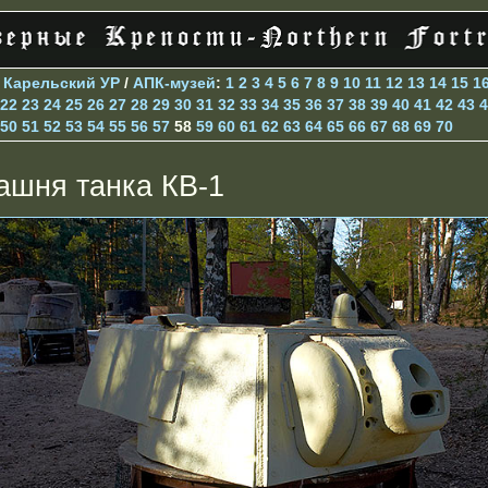
>
Карельский УР
/
АПК-музей
:
1
2
3
4
5
6
7
8
9
10
11
12
13
14
15
1
22
23
24
25
26
27
28
29
30
31
32
33
34
35
36
37
38
39
40
41
42
43
4
50
51
52
53
54
55
56
57
58
59
60
61
62
63
64
65
66
67
68
69
70
ашня танка КВ-1