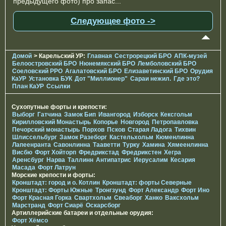
предыдущего фото) про запас...
Следующее фото ->
Домой
> Карельский УР:
Главная
Сестрорецкий БРО
АПК-музей
Белоостровский БРО
Нюнемякский БРО
Лемболовский БРО
Соеловский РРО
Агалатовский БРО
Елизаветинcкий БРО
Орудия
КаУР
Установка БУК
Дот "Миллионер"
Сараи нежил.
Где это?
План КаУР
Ссылки
Сухопутные форты и крепости:
Выборг
Гатчина
Замок Бип
Ивангород
Изборск
Кексгольм
Кирилловский Монастырь
Копорье
Новгород
Петропавловка
Печорcкий монастырь
Порхов
Псков
Старая Ладога
Тихвин
Шлиссельбург
Замок Разеборг
Кастельхольм
Кюменлинна
Лапеенранта
Савонлинна
Тааветти
Турку
Хамина
Хямеенлинна
Висбю
Форт Хойторп
Фредрикстад
Фредрикстен
Хегра
Аренсбург
Нарва
Таллинн
Антипатрис
Иерусалим
Кесария
Масада
Форт Латрун
Морские крепости и форты:
Кронштадт: город и о. Котлин
Кронштадт: форты Северные
Кронштадт: Форты Южные
Тронгзунд
Форт Александр
Форт Ино
Форт Красная Горка
Свартхольм
Свеаборг
Ханко
Ваксхольм
Марстранд
Форт Сиарё
Оскарсборг
Артиллерийские батареи и отдельные орудия:
Форт Хёмсо