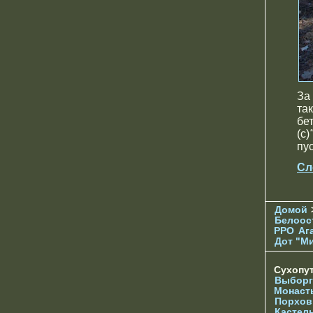
За
та
бе
(с)
пус
Сл
Домой
Белоос
РРО
Аг
Дот "М
Сухопу
Выборг
Монаст
Порхов
Кастел