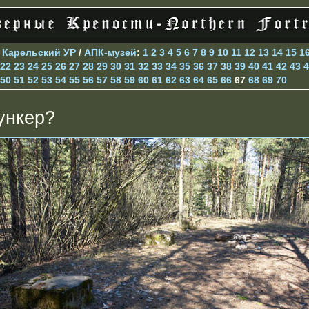
>
Карельский УР
/
АПК-музей
:
1
2
3
4
5
6
7
8
9
10
11
12
13
14
15
1
22
23
24
25
26
27
28
29
30
31
32
33
34
35
36
37
38
39
40
41
42
43
4
50
51
52
53
54
55
56
57
58
59
60
61
62
63
64
65
66
67
68
69
70
ункер?