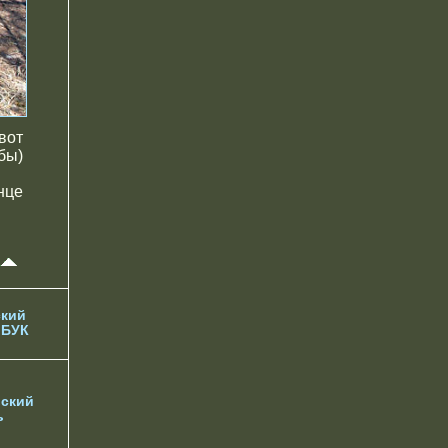
вот
бы)
нце
кий
 БУК
ский
ь