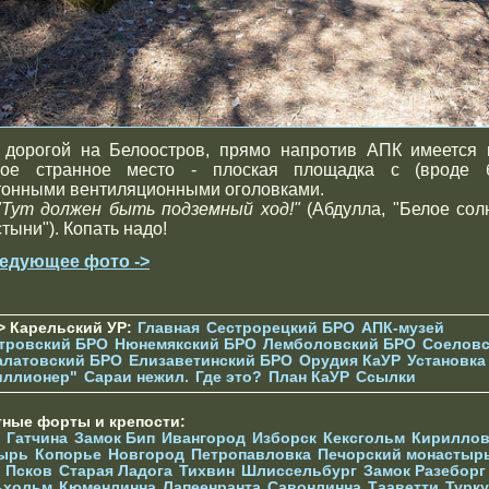
 дорогой на Белоостров, прямо напротив АПК имеется 
кое странное место - плоская площадка с (вроде 
тонными вентиляционными оголовками.
"Тут должен быть подземный ход!"
(Абдулла, "Белое сол
тыни"). Копать надо!
едующее фото ->
> Карельский УР:
Главная
Сестрорецкий БРО
АПК-музей
тровский БРО
Нюнемякский БРО
Лемболовский БРО
Соеловс
алатовский БРО
Елизаветинcкий БРО
Орудия КаУР
Установка
иллионер"
Сараи нежил.
Где это?
План КаУР
Ссылки
тные форты и крепости:
Гатчина
Замок Бип
Ивангород
Изборск
Кексгольм
Кириллов
ырь
Копорье
Новгород
Петропавловка
Печорcкий монастыр
Псков
Старая Ладога
Тихвин
Шлиссельбург
Замок Разеборг
ьхольм
Кюменлинна
Лапеенранта
Савонлинна
Тааветти
Турку