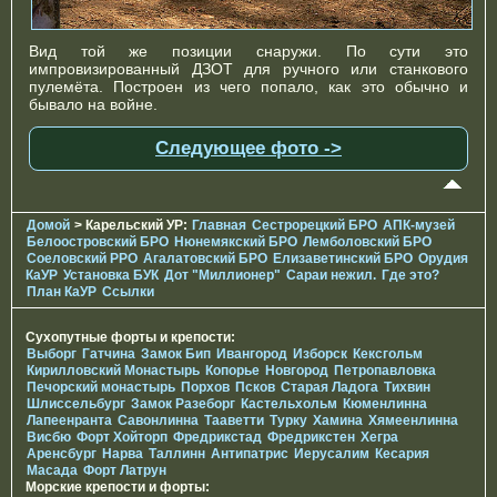
Вид той же позиции снаружи. По сути это
импровизированный ДЗОТ для ручного или станкового
пулемёта. Построен из чего попало, как это обычно и
бывало на войне.
Следующее фото ->
Домой
> Карельский УР:
Главная
Сестрорецкий БРО
АПК-музей
Белоостровский БРО
Нюнемякский БРО
Лемболовский БРО
Соеловский РРО
Агалатовский БРО
Елизаветинcкий БРО
Орудия
КаУР
Установка БУК
Дот "Миллионер"
Сараи нежил.
Где это?
План КаУР
Ссылки
Сухопутные форты и крепости:
Выборг
Гатчина
Замок Бип
Ивангород
Изборск
Кексгольм
Кирилловский Монастырь
Копорье
Новгород
Петропавловка
Печорcкий монастырь
Порхов
Псков
Старая Ладога
Тихвин
Шлиссельбург
Замок Разеборг
Кастельхольм
Кюменлинна
Лапеенранта
Савонлинна
Тааветти
Турку
Хамина
Хямеенлинна
Висбю
Форт Хойторп
Фредрикстад
Фредрикстен
Хегра
Аренсбург
Нарва
Таллинн
Антипатрис
Иерусалим
Кесария
Масада
Форт Латрун
Морские крепости и форты: