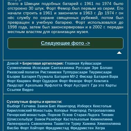
Всего в Швеции подобных батарей с 1961 по 1974 было
отстроено 30 штук. Форт Фемор был первым из серии. Его
начали строить в 1961 и закончили в 1963 г. До 1974 г он
нёс службу по охране священных рубежей, потом был
превращен в учебную батарею. Форт использовался до
1998 года, затем был законсервирован и в 2002 г. передан
местным властям для организации музея.
Следующее фото ->
Домой
> Береговая артиллерия:
Главная
Куйвасаари
Суоменлиннa
Исосаари
Сантахамина
Руссаре
Эре
Болакс
Ржевский полигон
Ристиниеми
Туппурасаари
Тиуринсаари
Бъорке
Батарея Пуумала
Батарея МУ-2
Фискар
Батарея Вара
Форт Кварвен
Форт Оддероя
Форт Феморе
Форт Хемлига
Ландсорт
Архольма
Ярфлотта
Форт Аустратт
Где это
Карты
Ссылки
Видео
Сухопутные форты и крепости:
Выборг
Гатчина
Замок Бип
Ивангород
Изборск
Кексгольм
Кирилловский Монастырь
Копорье
Новгород
Петропавловка
Печорcкий монастырь
Порхов
Псков
Старая Ладога
Тихвин
Шлиссельбург
Замок Разеборг
Кастельхольм
Кюменлинна
Лапеенранта
Савонлинна
Тааветти
Турку
Хамина
Хямеенлинна
Висбю
Форт Хойторп
Фредрикстад
Фредрикстен
Хегра