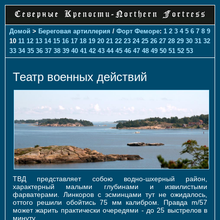
Домой
>
Береговая артиллерия
/
Форт Феморе
:
1
2
3
4
5
6
7
8
9
10
11
12
13
14
15
16
17
18
19
20
21
22
23
24
25
26
27
28
29
30
31
32
33
34
35
36
37
38
39
40
41
42
43
44
45
46
47
48
49
50
51
52
53
Театр военных действий
ТВД представляет собою водно-шхерный район,
характерный малыми глубинами и извилистыми
фарватерами. Линкоров с эсминцами тут не ожидалось,
оттого решили обойтись 75 мм калибром. Правда m/57
может жарить практически очередями - до 25 выстрелов в
минуту.