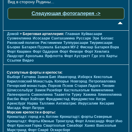
Вид в сторону Родины...
Следующая фотогалерея ->
Домой
> Береговая артиллерия:
Главная
Куйвасаари
Суоменлиннa
Исосаари
Сантахамина
Руссаре
Эре
Болакс
Ржевский полигон
Ристиниеми
Туппурасаари
Тиуринсаари
Бъорке
Батарея Пуумала
Батарея МУ-2
Фискар
Батарея Вара
Форт Кварвен
Форт Оддероя
Форт Феморе
Форт Хемлига
Ландсорт
Архольма
Ярфлотта
Форт Аустратт
Где это
Карты
Ссылки
Видео
Сухопутные форты и крепости:
Выборг
Гатчина
Замок Бип
Ивангород
Изборск
Кексгольм
Кирилловский Монастырь
Копорье
Новгород
Петропавловка
Печорcкий монастырь
Порхов
Псков
Старая Ладога
Тихвин
Шлиссельбург
Замок Разеборг
Кастельхольм
Кюменлинна
Лапеенранта
Савонлинна
Тааветти
Турку
Хамина
Хямеенлинна
Висбю
Форт Хойторп
Фредрикстад
Фредрикстен
Хегра
Аренсбург
Нарва
Таллинн
Антипатрис
Иерусалим
Кесария
Масада
Форт Латрун
Морские крепости и форты:
Кронштадт: город и о. Котлин
Кронштадт: форты Северные
Кронштадт: Форты Южные
Тронгзунд
Форт Александр
Форт Ино
Форт Красная Горка
Свартхольм
Свеаборг
Ханко
Ваксхольм
Марстранд
Форт Сиарё
Оскарсборг