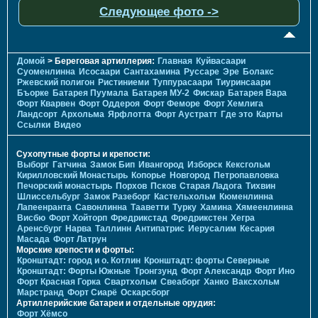
Следующее фото ->
Домой
> Береговая артиллерия:
Главная
Куйвасаари
Суоменлиннa
Исосаари
Сантахамина
Руссаре
Эре
Болакс
Ржевский полигон
Ристиниеми
Туппурасаари
Тиуринсаари
Бъорке
Батарея Пуумала
Батарея МУ-2
Фискар
Батарея Вара
Форт Кварвен
Форт Оддероя
Форт Феморе
Форт Хемлига
Ландсорт
Архольма
Ярфлотта
Форт Аустратт
Где это
Карты
Ссылки
Видео
Сухопутные форты и крепости:
Выборг
Гатчина
Замок Бип
Ивангород
Изборск
Кексгольм
Кирилловский Монастырь
Копорье
Новгород
Петропавловка
Печорcкий монастырь
Порхов
Псков
Старая Ладога
Тихвин
Шлиссельбург
Замок Разеборг
Кастельхольм
Кюменлинна
Лапеенранта
Савонлинна
Тааветти
Турку
Хамина
Хямеенлинна
Висбю
Форт Хойторп
Фредрикстад
Фредрикстен
Хегра
Аренсбург
Нарва
Таллинн
Антипатрис
Иерусалим
Кесария
Масада
Форт Латрун
Морские крепости и форты:
Кронштадт: город и о. Котлин
Кронштадт: форты Северные
Кронштадт: Форты Южные
Тронгзунд
Форт Александр
Форт Ино
Форт Красная Горка
Свартхольм
Свеаборг
Ханко
Ваксхольм
Марстранд
Форт Сиарё
Оскарсборг
Артиллерийские батареи и отдельные орудия:
Форт Хёмсо