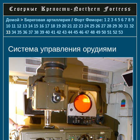
Домой
>
Береговая артиллерия
/
Форт Феморе
:
1
2
3
4
5
6
7
8
9
10
11
12
13
14
15
16
17
18
19
20
21
22
23
24
25
26
27
28
29
30
31
32
33
34
35
36
37
38
39
40
41
42
43
44
45
46
47
48
49
50
51
52
53
Система управления орудиями