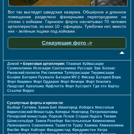
Вот так выглядит шведская казарма. Обширное и длинное
помещение разделено фанерными перегородками на
отсеки с койками. Гарнизон форта насчитывал 70 человек
артиллеристов, из коих 10 - офицеры. Тумбочек нет, вместо
них - зелёные ящики под койками.
Следующее фото ->
Домой
> Береговая артиллерия:
Главная
Куйвасаари
Суоменлиннa
Исосаари
Сантахамина
Руссаре
Эре
Болакс
Ржевский полигон
Ристиниеми
Туппурасаари
Тиуринсаари
Бъорке
Батарея Пуумала
Батарея МУ-2
Фискар
Батарея Вара
Форт Кварвен
Форт Оддероя
Форт Феморе
Форт Хемлига
Ландсорт
Архольма
Ярфлотта
Форт Аустратт
Где это
Карты
Ссылки
Видео
Сухопутные форты и крепости:
Выборг
Гатчина
Замок Бип
Ивангород
Изборск
Кексгольм
Кирилловский Монастырь
Копорье
Новгород
Петропавловка
Печорcкий монастырь
Порхов
Псков
Старая Ладога
Тихвин
Шлиссельбург
Замок Разеборг
Кастельхольм
Кюменлинна
Лапеенранта
Савонлинна
Тааветти
Турку
Хамина
Хямеенлинна
Висбю
Форт Хойторп
Фредрикстад
Фредрикстен
Хегра