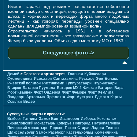
Вместо гаража под домиком располагается собственно
входной тамбур с лестницей, ведущей в первый воздушный
шлюз. В коридорах и переходах форта много подобных
лестниц - как говорят, перепады уровней специально
сделаны для демпфирования взрывной волны.
Строительство началось в 1961 г. в обстановке
повышенной секретности - все гражданские с полуострова
Фемор были удалены. Объект сдан местному МО в 1963 г.
Следующее фото ->
Домой
> Береговая артиллерия:
Главная
Куйвасаари
Суоменлиннa
Исосаари
Сантахамина
Руссаре
Эре
Болакс
Ржевский полигон
Ристиниеми
Туппурасаари
Тиуринсаари
Бъорке
Батарея Пуумала
Батарея МУ-2
Фискар
Батарея Вара
Форт Кварвен
Форт Оддероя
Форт Феморе
Форт Хемлига
Ландсорт
Архольма
Ярфлотта
Форт Аустратт
Где это
Карты
Ссылки
Видео
Сухопутные форты и крепости:
Выборг
Гатчина
Замок Бип
Ивангород
Изборск
Кексгольм
Кирилловский Монастырь
Копорье
Новгород
Петропавловка
Печорcкий монастырь
Порхов
Псков
Старая Ладога
Тихвин
Шлиссельбург
Замок Разеборг
Кастельхольм
Кюменлинна
Лапеенранта
Савонлинна
Тааветти
Турку
Хамина
Хямеенлинна