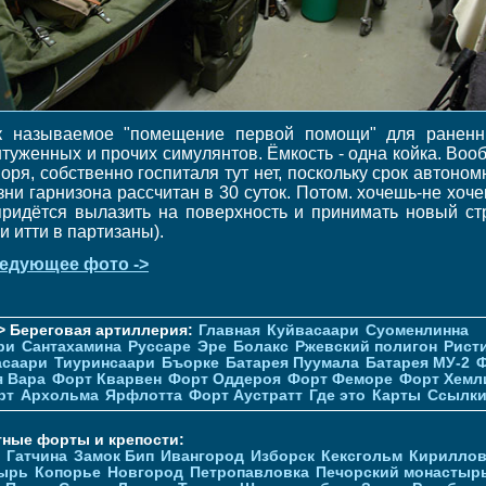
к называемое "помещение первой помощи" для раненн
нтуженных и прочих симулянтов. Ёмкость - одна койка. Воо
воря, собственно госпиталя тут нет, поскольку срок автоном
зни гарнизона рассчитан в 30 суток. Потом. хочешь-не хоче
придётся вылазить на поверхность и принимать новый ст
и итти в партизаны).
едующее фото ->
> Береговая артиллерия:
Главная
Куйвасаари
Суоменлиннa
ри
Сантахамина
Руссаре
Эре
Болакс
Ржевский полигон
Рист
асаари
Тиуринсаари
Бъорке
Батарея Пуумала
Батарея МУ-2
Ф
я Вара
Форт Кварвен
Форт Оддероя
Форт Феморе
Форт Хемл
рт
Архольма
Ярфлотта
Форт Аустратт
Где это
Карты
Ссылк
тные форты и крепости:
Гатчина
Замок Бип
Ивангород
Изборск
Кексгольм
Кириллов
ырь
Копорье
Новгород
Петропавловка
Печорcкий монастыр