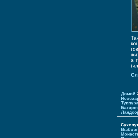
Та
ко
го
жи
а 
(ил
Сл
Домой
Исосаа
Туппур
Батаре
Ландсо
Сухопу
Выборг
Монаст