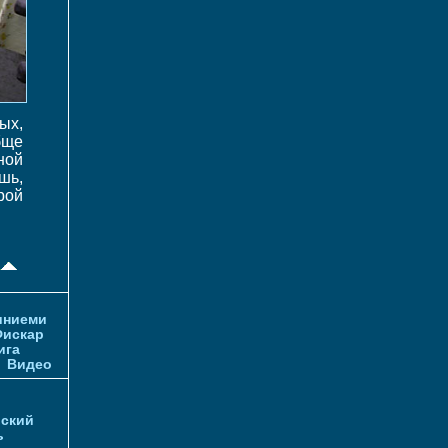
ых,
бще
ной
шь,
рой
иниеми
искар
ига
и
Видео
ский
ь