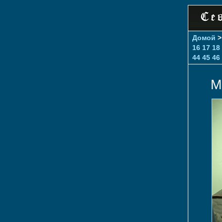
Домой
16
17
18
44
45
46
М