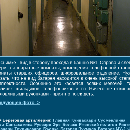
 снимке - вид в сторону прохода в башню №1. Справа и слев
ери в аппаратные комнаты, помещения телефонной станц
мнаты старших офицеров, шифровальное отделение. Ну
азать, что на вид батарея находится в очень высокой степ
мплектности. Особенно это касается всяких мелочей, т
бличек, шильдиков, телефончиков и т.п. Ничего не отвинч
ловливыми ручонками - приятно поглядеть.
едующее фото ->
> Береговая артиллерия:
Главная
Куйвасаари
Суоменлиннa
ри
Сантахамина
Руссаре
Эре
Болакс
Ржевский полигон
Рист
асаари
Тиуринсаари
Бъорке
Батарея Пуумала
Батарея МУ-2
Ф