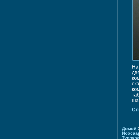
На
дв
ко
ск
ко
та
ша
Сл
Домой
Исосаа
Туппур