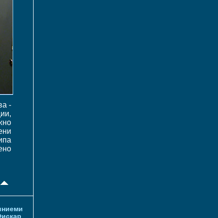
а -
ии,
жно
ени
ипа
ено
иниеми
искар