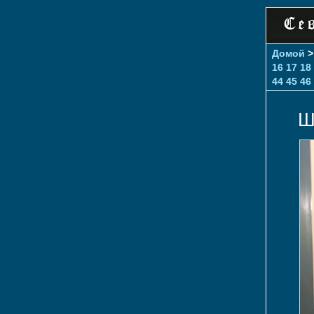
Домой
16
17
18
44
45
46
Ш