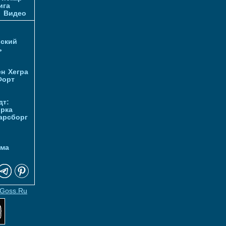
ига
и
Видео
ский
ь
ен
Хегра
Форт
дт:
орка
арсборг
йма
Goss.Ru