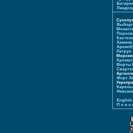
Батаре
Ландсо
Сухопу
Выборг
Монаст
Порхов
Кастел
Хамина
Аренсб
Латрун
Морски
Кроншта
Форты
Свартх
Артилл
Форт Х
Укрепр
Карель
Невски
English
П о и с 