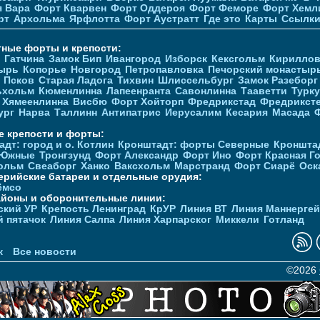
я Вара
Форт Кварвен
Форт Оддероя
Форт Феморе
Форт Хемл
рт
Архольма
Ярфлотта
Форт Аустратт
Где это
Карты
Ссылк
тные форты и крепости:
Гатчина
Замок Бип
Ивангород
Изборск
Кексгольм
Кириллов
ырь
Копорье
Новгород
Петропавловка
Печорcкий монастыр
Псков
Старая Ладога
Тихвин
Шлиссельбург
Замок Разеборг
ьхольм
Кюменлинна
Лапеенранта
Савонлинна
Тааветти
Турку
Хямеенлинна
Висбю
Форт Хойторп
Фредрикстад
Фредрикст
ург
Нарва
Таллинн
Антипатрис
Иерусалим
Кесария
Масада
е крепости и форты:
дт: город и о. Котлин
Кронштадт: форты Северные
Кроншта
 Южные
Тронгзунд
Форт Александр
Форт Ино
Форт Красная Г
ольм
Свеаборг
Ханко
Ваксхольм
Марстранд
Форт Сиарё
Оск
ерийские батареи и отдельные орудия:
ёмсо
айоны и оборонительные линии:
ский УР
Крепость Ленинград
КрУР
Линия ВТ
Линия Маннерге
й пятачок
Линия Салпа
Линия Харпарског
Миккели
Готланд
к
Все новости
©2026