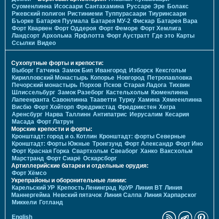
Суоменлиннa
Исосаари
Сантахамина
Руссаре
Эре
Болакс
Ржевский полигон
Ристиниеми
Туппурасаари
Тиуринсаари
Бъорке
Батарея Пуумала
Батарея МУ-2
Фискар
Батарея Вара
Форт Кварвен
Форт Оддероя
Форт Феморе
Форт Хемлига
Ландсорт
Архольма
Ярфлотта
Форт Аустратт
Где это
Карты
Ссылки
Видео
Сухопутные форты и крепости:
Выборг
Гатчина
Замок Бип
Ивангород
Изборск
Кексгольм
Кирилловский Монастырь
Копорье
Новгород
Петропавловка
Печорcкий монастырь
Порхов
Псков
Старая Ладога
Тихвин
Шлиссельбург
Замок Разеборг
Кастельхольм
Кюменлинна
Лапеенранта
Савонлинна
Тааветти
Турку
Хамина
Хямеенлинна
Висбю
Форт Хойторп
Фредрикстад
Фредрикстен
Хегра
Аренсбург
Нарва
Таллинн
Антипатрис
Иерусалим
Кесария
Масада
Форт Латрун
Морские крепости и форты:
Кронштадт: город и о. Котлин
Кронштадт: форты Северные
Кронштадт: Форты Южные
Тронгзунд
Форт Александр
Форт Ино
Форт Красная Горка
Свартхольм
Свеаборг
Ханко
Ваксхольм
Марстранд
Форт Сиарё
Оскарсборг
Артиллерийские батареи и отдельные орудия:
Форт Хёмсо
Укрепрайоны и оборонительные линии:
Карельский УР
Крепость Ленинград
КрУР
Линия ВТ
Линия
Маннергейма
Невский пятачок
Линия Салпа
Линия Харпарског
Миккели
Готланд
English