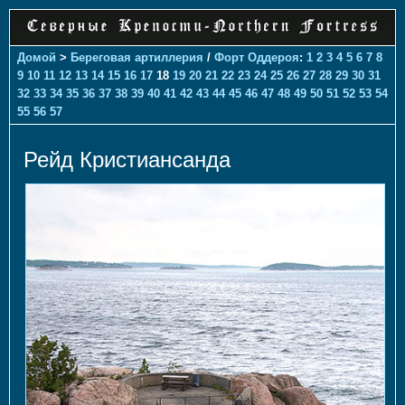
Домой
>
Береговая артиллерия
/
Форт Оддероя
:
1
2
3
4
5
6
7
8
9
10
11
12
13
14
15
16
17
18
19
20
21
22
23
24
25
26
27
28
29
30
31
32
33
34
35
36
37
38
39
40
41
42
43
44
45
46
47
48
49
50
51
52
53
54
55
56
57
Рейд Кристиансанда