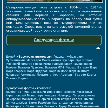
Северо-восточную часть острова с 1804-го по 1914-й
занимала самая большая в северной Европе карантинная
станция для моряков с кораблей, на которых
обнаруживалась зараза. В бараках на берегу этой бухты
они жили месяцами пока не выздоравливали или не
помирали. Слева видно начало высокой каменной стены,
огораживающей территорию стан ции.
Следующее фото ->
Домой
> Береговая артиллерия:
Главная
Куйвасаари
Суоменлиннa
Исосаари
Сантахамина
Руссаре
Эре
Болакс
Ржевский полигон
Ристиниеми
Туппурасаари
Тиуринсаари
Бъорке
Батарея Пуумала
Батарея МУ-2
Фискар
Батарея Вара
Форт Кварвен
Форт Оддероя
Форт Феморе
Форт Хемлига
Ландсорт
Архольма
Ярфлотта
Форт Аустратт
Где это
Карты
Ссылки
Видео
Сухопутные форты и крепости:
Выборг
Гатчина
Замок Бип
Ивангород
Изборск
Кексгольм
Кирилловский Монастырь
Копорье
Новгород
Петропавловка
Печорcкий монастырь
Порхов
Псков
Старая Ладога
Тихвин
Шлиссельбург
Замок Разеборг
Кастельхольм
Кюменлинна
Лапеенранта
Савонлинна
Тааветти
Турку
Хамина
Хямеенлинна