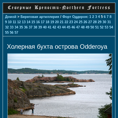
Домой
>
Береговая артиллерия
/
Форт Оддероя
:
1
2
3
4
5
6
7
8
9
10
11
12
13
14
15
16
17
18
19
20
21
22
23
24
25
26
27
28
29
30
31
32
33
34
35
36
37
38
39
40
41
42
43
44
45
46
47
48
49
50
51
52
53
54
55
56
57
Холерная бухта острова Odderoya