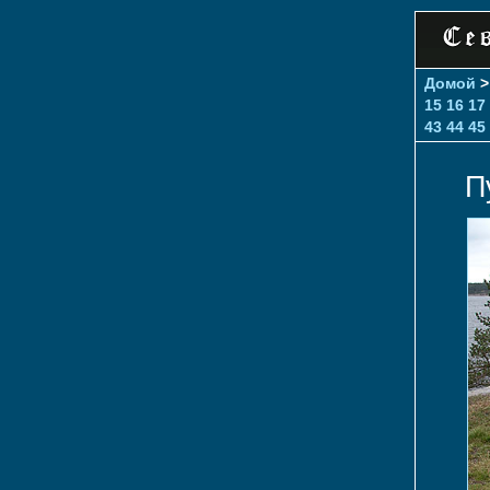
Домой
15
16
17
43
44
45
П