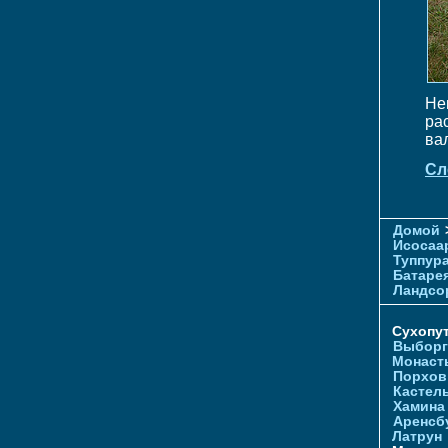
Не
ра
ва
Сл
Домой
Исосаа
Туппур
Батаре
Ландсо
Сухопу
Выборг
Монаст
Порхов
Кастел
Хамина
Аренсб
Латрун