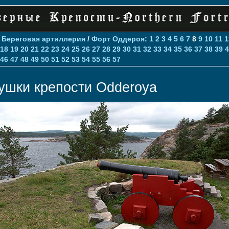
>
Береговая артиллерия
/
Форт Оддероя
:
1
2
3
4
5
6
7
8
9
10
11
1
18
19
20
21
22
23
24
25
26
27
28
29
30
31
32
33
34
35
36
37
38
39
4
46
47
48
49
50
51
52
53
54
55
56
57
ушки крепости Odderoya