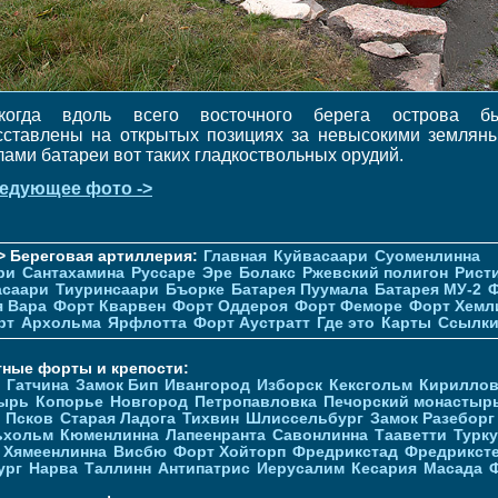
когда вдоль всего восточного берега острова б
сставлены на открытых позициях за невысокими землян
лами батареи вот таких гладкоствольных орудий.
едующее фото ->
> Береговая артиллерия:
Главная
Куйвасаари
Суоменлиннa
ри
Сантахамина
Руссаре
Эре
Болакс
Ржевский полигон
Рист
асаари
Тиуринсаари
Бъорке
Батарея Пуумала
Батарея МУ-2
Ф
я Вара
Форт Кварвен
Форт Оддероя
Форт Феморе
Форт Хемл
рт
Архольма
Ярфлотта
Форт Аустратт
Где это
Карты
Ссылк
тные форты и крепости:
Гатчина
Замок Бип
Ивангород
Изборск
Кексгольм
Кириллов
ырь
Копорье
Новгород
Петропавловка
Печорcкий монастыр
Псков
Старая Ладога
Тихвин
Шлиссельбург
Замок Разеборг
ьхольм
Кюменлинна
Лапеенранта
Савонлинна
Тааветти
Турку
Хямеенлинна
Висбю
Форт Хойторп
Фредрикстад
Фредрикст
ург
Нарва
Таллинн
Антипатрис
Иерусалим
Кесария
Масада