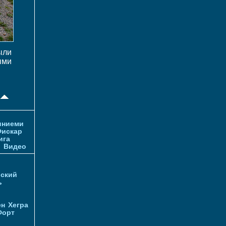
ыли
ыми
иниеми
искар
ига
и
Видео
ский
ь
ен
Хегра
Форт