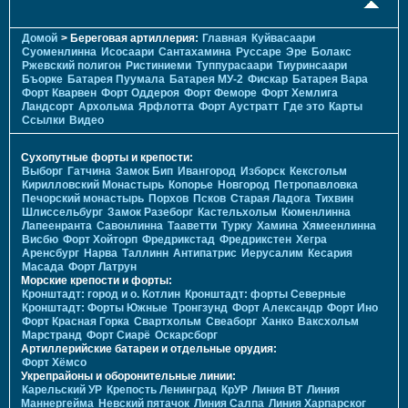
Домой
> Береговая артиллерия:
Главная
Куйвасаари
Суоменлиннa
Исосаари
Сантахамина
Руссаре
Эре
Болакс
Ржевский полигон
Ристиниеми
Туппурасаари
Тиуринсаари
Бъорке
Батарея Пуумала
Батарея МУ-2
Фискар
Батарея Вара
Форт Кварвен
Форт Оддероя
Форт Феморе
Форт Хемлига
Ландсорт
Архольма
Ярфлотта
Форт Аустратт
Где это
Карты
Ссылки
Видео
Сухопутные форты и крепости:
Выборг
Гатчина
Замок Бип
Ивангород
Изборск
Кексгольм
Кирилловский Монастырь
Копорье
Новгород
Петропавловка
Печорcкий монастырь
Порхов
Псков
Старая Ладога
Тихвин
Шлиссельбург
Замок Разеборг
Кастельхольм
Кюменлинна
Лапеенранта
Савонлинна
Тааветти
Турку
Хамина
Хямеенлинна
Висбю
Форт Хойторп
Фредрикстад
Фредрикстен
Хегра
Аренсбург
Нарва
Таллинн
Антипатрис
Иерусалим
Кесария
Масада
Форт Латрун
Морские крепости и форты:
Кронштадт: город и о. Котлин
Кронштадт: форты Северные
Кронштадт: Форты Южные
Тронгзунд
Форт Александр
Форт Ино
Форт Красная Горка
Свартхольм
Свеаборг
Ханко
Ваксхольм
Марстранд
Форт Сиарё
Оскарсборг
Артиллерийские батареи и отдельные орудия:
Форт Хёмсо
Укрепрайоны и оборонительные линии:
Карельский УР
Крепость Ленинград
КрУР
Линия ВТ
Линия
Маннергейма
Невский пятачок
Линия Салпа
Линия Харпарског