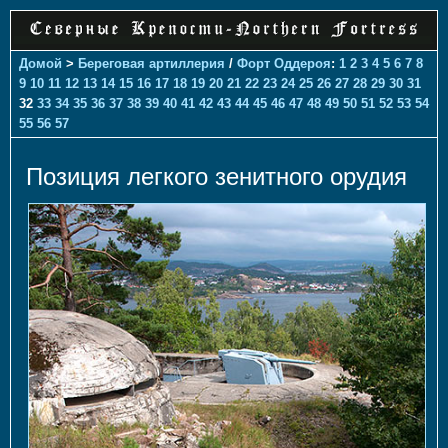
Домой
>
Береговая артиллерия
/
Форт Оддероя
:
1
2
3
4
5
6
7
8
9
10
11
12
13
14
15
16
17
18
19
20
21
22
23
24
25
26
27
28
29
30
31
32
33
34
35
36
37
38
39
40
41
42
43
44
45
46
47
48
49
50
51
52
53
54
55
56
57
Позиция легкого зенитного орудия