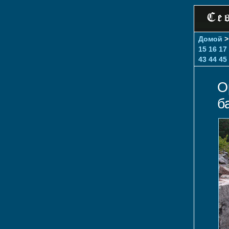
Домой
15
16
17
43
44
45
О
б