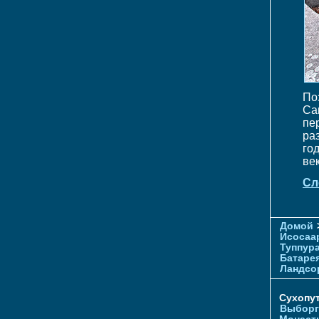
По
Са
пе
ра
го
век
Сл
Домой
Исосаа
Туппур
Батаре
Ландсо
Сухопу
Выборг