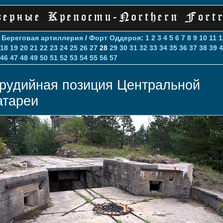
>
Береговая артиллерия
/
Форт Оддероя
:
1
2
3
4
5
6
7
8
9
10
11
1
18
19
20
21
22
23
24
25
26
27
28
29
30
31
32
33
34
35
36
37
38
39
4
46
47
48
49
50
51
52
53
54
55
56
57
рудийная позиция Центральной
атареи