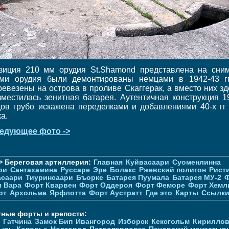
зиция 210 мм орудия St.Shamond представлена на сним
ми орудия были демонтированы немцами в 1942-43 г
ревезены на острова в проливе Скаггерак, а вместо них зд
зместилась зенитная батарея. Аутентичная конструкция 1
дов грубо искажена переделками и добавлениями 40-х гг
а.
едующее фото ->
> Береговая артиллерия:
Главная
Куйвасаари
Суоменлиннa
ри
Сантахамина
Руссаре
Эре
Болакс
Ржевский полигон
Рист
асаари
Тиуринсаари
Бъорке
Батарея Пуумала
Батарея МУ-2
Ф
я Вара
Форт Кварвен
Форт Оддероя
Форт Феморе
Форт Хемл
рт
Архольма
Ярфлотта
Форт Аустратт
Где это
Карты
Ссылк
тные форты и крепости:
Гатчина
Замок Бип
Ивангород
Изборск
Кексгольм
Кириллов