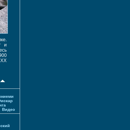
ке.
г и
есь
900
 ХХ
иниеми
искар
ига
и
Видео
ский