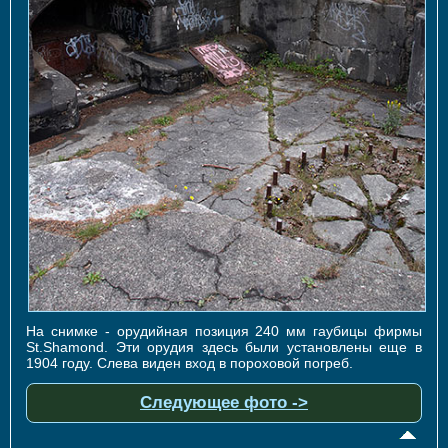
На снимке - орудийная позиция 240 мм гаубицы фирмы
St.Shamond. Эти орудия здесь были установлены еще в
1904 году. Слева виден вход в пороховой погреб.
Следующее фото ->