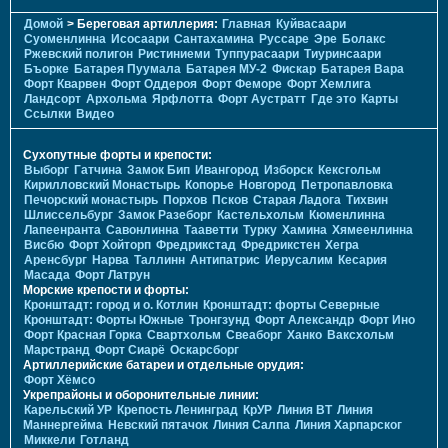
Домой
> Береговая артиллерия:
Главная
Куйвасаари
Суоменлиннa
Исосаари
Сантахамина
Руссаре
Эре
Болакс
Ржевский полигон
Ристиниеми
Туппурасаари
Тиуринсаари
Бъорке
Батарея Пуумала
Батарея МУ-2
Фискар
Батарея Вара
Форт Кварвен
Форт Оддероя
Форт Феморе
Форт Хемлига
Ландсорт
Архольма
Ярфлотта
Форт Аустратт
Где это
Карты
Ссылки
Видео
Сухопутные форты и крепости:
Выборг
Гатчина
Замок Бип
Ивангород
Изборск
Кексгольм
Кирилловский Монастырь
Копорье
Новгород
Петропавловка
Печорcкий монастырь
Порхов
Псков
Старая Ладога
Тихвин
Шлиссельбург
Замок Разеборг
Кастельхольм
Кюменлинна
Лапеенранта
Савонлинна
Тааветти
Турку
Хамина
Хямеенлинна
Висбю
Форт Хойторп
Фредрикстад
Фредрикстен
Хегра
Аренсбург
Нарва
Таллинн
Антипатрис
Иерусалим
Кесария
Масада
Форт Латрун
Морские крепости и форты:
Кронштадт: город и о. Котлин
Кронштадт: форты Северные
Кронштадт: Форты Южные
Тронгзунд
Форт Александр
Форт Ино
Форт Красная Горка
Свартхольм
Свеаборг
Ханко
Ваксхольм
Марстранд
Форт Сиарё
Оскарсборг
Артиллерийские батареи и отдельные орудия:
Форт Хёмсо
Укрепрайоны и оборонительные линии:
Карельский УР
Крепость Ленинград
КрУР
Линия ВТ
Линия
Маннергейма
Невский пятачок
Линия Салпа
Линия Харпарског
Миккели
Готланд