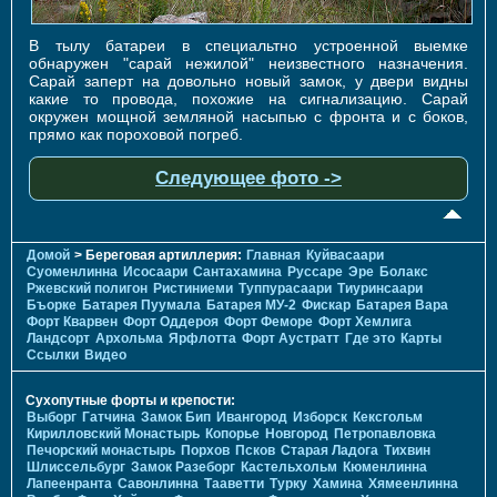
В тылу батареи в специальтно устроенной выемке
обнаружен "сарай нежилой" неизвестного назначения.
Сарай заперт на довольно новый замок, у двери видны
какие то провода, похожие на сигнализацию. Сарай
окружен мощной земляной насыпью с фронта и с боков,
прямо как пороховой погреб.
Следующее фото ->
Домой
> Береговая артиллерия:
Главная
Куйвасаари
Суоменлиннa
Исосаари
Сантахамина
Руссаре
Эре
Болакс
Ржевский полигон
Ристиниеми
Туппурасаари
Тиуринсаари
Бъорке
Батарея Пуумала
Батарея МУ-2
Фискар
Батарея Вара
Форт Кварвен
Форт Оддероя
Форт Феморе
Форт Хемлига
Ландсорт
Архольма
Ярфлотта
Форт Аустратт
Где это
Карты
Ссылки
Видео
Сухопутные форты и крепости:
Выборг
Гатчина
Замок Бип
Ивангород
Изборск
Кексгольм
Кирилловский Монастырь
Копорье
Новгород
Петропавловка
Печорcкий монастырь
Порхов
Псков
Старая Ладога
Тихвин
Шлиссельбург
Замок Разеборг
Кастельхольм
Кюменлинна
Лапеенранта
Савонлинна
Тааветти
Турку
Хамина
Хямеенлинна