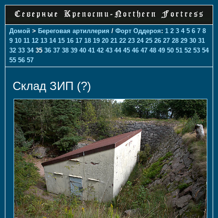
Домой
>
Береговая артиллерия
/
Форт Оддероя
:
1
2
3
4
5
6
7
8
9
10
11
12
13
14
15
16
17
18
19
20
21
22
23
24
25
26
27
28
29
30
31
32
33
34
35
36
37
38
39
40
41
42
43
44
45
46
47
48
49
50
51
52
53
54
55
56
57
Склад ЗИП (?)