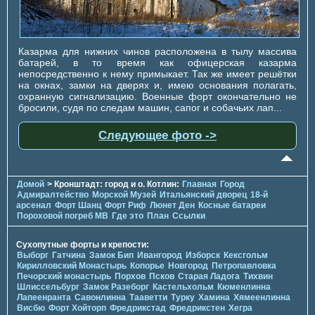
Казарма для нижних чинов расположена в тылу массива
батарей, в то время как офицерская казарма
непосредственно к нему примыкает. Так же имеет решётки
на окнах, замки на дверях и, имею основания полагать,
охранную сигнализацию. Военные форт окончательно не
бросили, судя по следам машин, сапог и собачьих лап...
Следующее фото ->
Домой
> Кронштадт: город и о. Котлин:
Главная
Город
Адмиралтейство
Морской Музей
Итальянский дворец
18-й
арсенал
Форт Шанц
Форт Риф
Люнет Ден
Косные батареи
Пороховой погреб МВ
Где это
План
Ссылки
Сухопутные форты и крепости:
Выборг
Гатчина
Замок Бип
Ивангород
Изборск
Кексгольм
Кирилловский Монастырь
Копорье
Новгород
Петропавловка
Печорcкий монастырь
Порхов
Псков
Старая Ладога
Тихвин
Шлиссельбург
Замок Разеборг
Кастельхольм
Кюменлинна
Лапеенранта
Савонлинна
Тааветти
Турку
Хамина
Хямеенлинна
Висбю
Форт Хойторп
Фредрикстад
Фредрикстен
Хегра