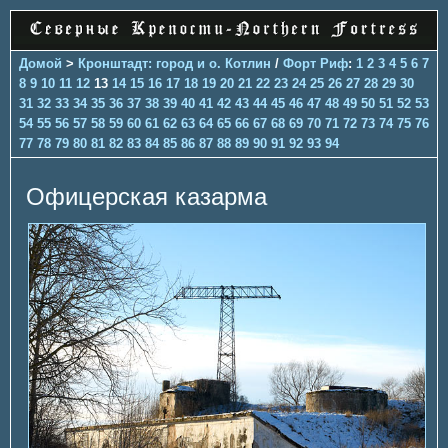
Домой
>
Кронштадт: город и о. Котлин
/
Форт Риф
:
1
2
3
4
5
6
7
8
9
10
11
12
13
14
15
16
17
18
19
20
21
22
23
24
25
26
27
28
29
30
31
32
33
34
35
36
37
38
39
40
41
42
43
44
45
46
47
48
49
50
51
52
53
54
55
56
57
58
59
60
61
62
63
64
65
66
67
68
69
70
71
72
73
74
75
76
77
78
79
80
81
82
83
84
85
86
87
88
89
90
91
92
93
94
Офицерская казарма