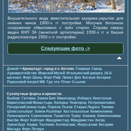
Внушительного вида вместительная казарма-укрытие для
нижних чинов 1900-х гг постройки. Могучее бетонное
сооружение обваловано с трёх сторон. Справа сверху
виден КНП ЗА (зенитной артиллерии) 1930-х гг и башня
радиолокатора 1950-х гг постройки.
Следующее фото ->
Домой
> Кронштадт: город и о. Котлин:
Главная
Город
Адмиралтейство
Морской Музей
Итальянский дворец
18-й
арсенал
Форт Шанц
Форт Риф
Люнет Ден
Косные батареи
Пороховой погреб МВ
Где это
План
Ссылки
Сухопутные форты и крепости:
Выборг
Гатчина
Замок Бип
Ивангород
Изборск
Кексгольм
Кирилловский Монастырь
Копорье
Новгород
Петропавловка
Печорcкий монастырь
Порхов
Псков
Старая Ладога
Тихвин
Шлиссельбург
Замок Разеборг
Кастельхольм
Кюменлинна
Лапеенранта
Савонлинна
Тааветти
Турку
Хамина
Хямеенлинна
Висбю
Форт Хойторп
Фредрикстад
Фредрикстен
Хегра
Аренсбург
Нарва
Таллинн
Антипатрис
Иерусалим
Кесария
Масада
Форт Латрун