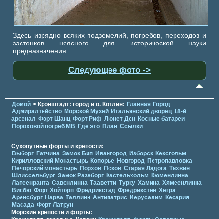
Здесь изрядно всяких подземелий, погребов, переходов и
застенков неясного для исторической науки
предназначения.
Следующее фото ->
Домой
> Кронштадт: город и о. Котлин:
Главная
Город
Адмиралтейство
Морской Музей
Итальянский дворец
18-й
арсенал
Форт Шанц
Форт Риф
Люнет Ден
Косные батареи
Пороховой погреб МВ
Где это
План
Ссылки
Сухопутные форты и крепости:
Выборг
Гатчина
Замок Бип
Ивангород
Изборск
Кексгольм
Кирилловский Монастырь
Копорье
Новгород
Петропавловка
Печорcкий монастырь
Порхов
Псков
Старая Ладога
Тихвин
Шлиссельбург
Замок Разеборг
Кастельхольм
Кюменлинна
Лапеенранта
Савонлинна
Тааветти
Турку
Хамина
Хямеенлинна
Висбю
Форт Хойторп
Фредрикстад
Фредрикстен
Хегра
Аренсбург
Нарва
Таллинн
Антипатрис
Иерусалим
Кесария
Масада
Форт Латрун
Морские крепости и форты: