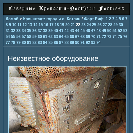
Домой
>
Кронштадт: город и о. Котлин
/
Форт Риф
:
1
2
3
4
5
6
7
8
9
10
11
12
13
14
15
16
17
18
19
20
21
22
23
24
25
26
27
28
29
30
31
32
33
34
35
36
37
38
39
40
41
42
43
44
45
46
47
48
49
50
51
52
53
54
55
56
57
58
59
60
61
62
63
64
65
66
67
68
69
70
71
72
73
74
75
76
77
78
79
80
81
82
83
84
85
86
87
88
89
90
91
92
93
94
Неизвестное оборудование