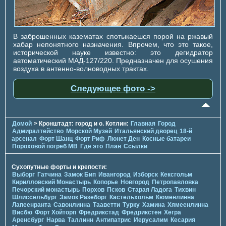
В заброшенных казематах спотыкаешся порой на ржавый
хабар непонятного назначения. Впрочем, что это такое,
исторической науке известно: это дегидратор
автоматический МАД-127/220. Предназначен для осушения
воздуха в антенно-волноводных трактах.
Следующее фото ->
Домой
> Кронштадт: город и о. Котлин:
Главная
Город
Адмиралтейство
Морской Музей
Итальянский дворец
18-й
арсенал
Форт Шанц
Форт Риф
Люнет Ден
Косные батареи
Пороховой погреб МВ
Где это
План
Ссылки
Сухопутные форты и крепости:
Выборг
Гатчина
Замок Бип
Ивангород
Изборск
Кексгольм
Кирилловский Монастырь
Копорье
Новгород
Петропавловка
Печорcкий монастырь
Порхов
Псков
Старая Ладога
Тихвин
Шлиссельбург
Замок Разеборг
Кастельхольм
Кюменлинна
Лапеенранта
Савонлинна
Тааветти
Турку
Хамина
Хямеенлинна
Висбю
Форт Хойторп
Фредрикстад
Фредрикстен
Хегра
Аренсбург
Нарва
Таллинн
Антипатрис
Иерусалим
Кесария