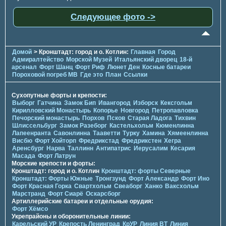
Следующее фото ->
Домой
> Кронштадт: город и о. Котлин:
Главная
Город
Адмиралтейство
Морской Музей
Итальянский дворец
18-й
арсенал
Форт Шанц
Форт Риф
Люнет Ден
Косные батареи
Пороховой погреб МВ
Где это
План
Ссылки
Сухопутные форты и крепости:
Выборг
Гатчина
Замок Бип
Ивангород
Изборск
Кексгольм
Кирилловский Монастырь
Копорье
Новгород
Петропавловка
Печорcкий монастырь
Порхов
Псков
Старая Ладога
Тихвин
Шлиссельбург
Замок Разеборг
Кастельхольм
Кюменлинна
Лапеенранта
Савонлинна
Тааветти
Турку
Хамина
Хямеенлинна
Висбю
Форт Хойторп
Фредрикстад
Фредрикстен
Хегра
Аренсбург
Нарва
Таллинн
Антипатрис
Иерусалим
Кесария
Масада
Форт Латрун
Морские крепости и форты:
Кронштадт: город и о. Котлин
Кронштадт: форты Северные
Кронштадт: Форты Южные
Тронгзунд
Форт Александр
Форт Ино
Форт Красная Горка
Свартхольм
Свеаборг
Ханко
Ваксхольм
Марстранд
Форт Сиарё
Оскарсборг
Артиллерийские батареи и отдельные орудия:
Форт Хёмсо
Укрепрайоны и оборонительные линии:
Карельский УР
Крепость Ленинград
КрУР
Линия ВТ
Линия