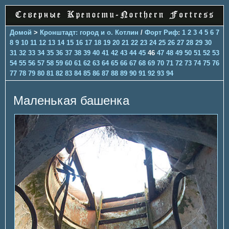
Домой
>
Кронштадт: город и о. Котлин
/
Форт Риф
:
1
2
3
4
5
6
7
8
9
10
11
12
13
14
15
16
17
18
19
20
21
22
23
24
25
26
27
28
29
30
31
32
33
34
35
36
37
38
39
40
41
42
43
44
45
46
47
48
49
50
51
52
53
54
55
56
57
58
59
60
61
62
63
64
65
66
67
68
69
70
71
72
73
74
75
76
77
78
79
80
81
82
83
84
85
86
87
88
89
90
91
92
93
94
Маленькая башенка