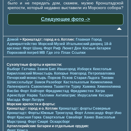
было и не передать дом, скажем, музею Кронштадской
крепости, который недавно выставили из Морского собора?
Следующее фото ->
Домой
> Кронштадт: город и о. Котлин:
Главная
Город
Адмиралтейство
Морской Музей
Итальянский дворец
18-й
арсенал
Форт Шанц
Форт Риф
Люнет Ден
Косные батареи
Пороховой погреб МВ
Где это
План
Ссылки
Сухопутные форты и крепости:
Выборг
Гатчина
Замок Бип
Ивангород
Изборск
Кексгольм
Кирилловский Монастырь
Копорье
Новгород
Петропавловка
Печорcкий монастырь
Порхов
Псков
Старая Ладога
Тихвин
Шлиссельбург
Замок Разеборг
Кастельхольм
Кюменлинна
Лапеенранта
Савонлинна
Тааветти
Турку
Хамина
Хямеенлинна
Висбю
Форт Хойторп
Фредрикстад
Фредрикстен
Хегра
Аренсбург
Нарва
Таллинн
Антипатрис
Иерусалим
Кесария
Масада
Форт Латрун
Морские крепости и форты:
Кронштадт: город и о. Котлин
Кронштадт: форты Северные
Кронштадт: Форты Южные
Тронгзунд
Форт Александр
Форт Ино
Форт Красная Горка
Свартхольм
Свеаборг
Ханко
Ваксхольм
Марстранд
Форт Сиарё
Оскарсборг
Артиллерийские батареи и отдельные орудия:
Форт Хёмсо