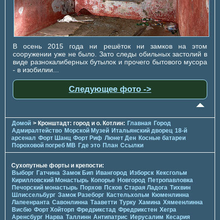
В осень 2015 года ни решёток ни замков на этом
сооружении уже не было. Зато следы обильных застолий в
виде разнокалиберных бутылок и прочего бытового мусора
- в изобилии...
Следующее фото ->
Домой
> Кронштадт: город и о. Котлин:
Главная
Город
Адмиралтейство
Морской Музей
Итальянский дворец
18-й
арсенал
Форт Шанц
Форт Риф
Люнет Ден
Косные батареи
Пороховой погреб МВ
Где это
План
Ссылки
Сухопутные форты и крепости:
Выборг
Гатчина
Замок Бип
Ивангород
Изборск
Кексгольм
Кирилловский Монастырь
Копорье
Новгород
Петропавловка
Печорcкий монастырь
Порхов
Псков
Старая Ладога
Тихвин
Шлиссельбург
Замок Разеборг
Кастельхольм
Кюменлинна
Лапеенранта
Савонлинна
Тааветти
Турку
Хамина
Хямеенлинна
Висбю
Форт Хойторп
Фредрикстад
Фредрикстен
Хегра
Аренсбург
Нарва
Таллинн
Антипатрис
Иерусалим
Кесария