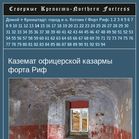
Домой
>
Кронштадт: город и о. Котлин
/
Форт Риф
:
1
2
3
4
5
6
7
8
9
10
11
12
13
14
15
16
17
18
19
20
21
22
23
24
25
26
27
28
29
30
31
32
33
34
35
36
37
38
39
40
41
42
43
44
45
46
47
48
49
50
51
52
53
54
55
56
57
58
59
60
61
62
63
64
65
66
67
68
69
70
71
72
73
74
75
76
77
78
79
80
81
82
83
84
85
86
87
88
89
90
91
92
93
94
Каземат офицерской казармы
форта Риф