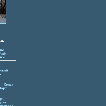
тво
Риф
лки
ский
ь
ен
Хегра
Форт
т:
орка
арсборг