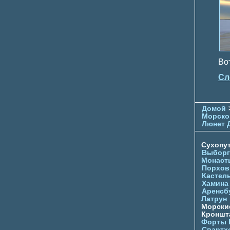
Вот
Сл
Домой
Морско
Люнет 
Сухопу
Выборг
Монаст
Порхов
Кастел
Хамина
Аренсб
Латрун
Морски
Кроншта
Форты
Свартх