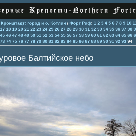
>
Кронштадт: город и о. Котлин
/
Форт Риф
:
1
2
3
4
5
6
7
8
9
10
1
17
18
19
20
21
22
23
24
25
26
27
28
29
30
31
32
33
34
35
36
37
38
3
45
46
47
48
49
50
51
52
53
54
55
56
57
58
59
60
61
62
63
64
65
66
6
73
74
75
76
77
78
79
80
81
82
83
84
85
86
87
88
89
90
91
92
93
94
уровое Балтийское небо