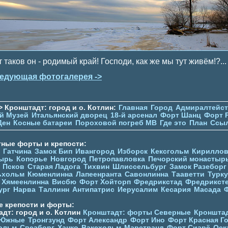
 таков он - родимый край! Господи, как же мы тут живём!?...
едующая фотогалерея ->
> Кронштадт: город и о. Котлин:
Главная
Город
Адмиралтейс
й Музей
Итальянский дворец
18-й арсенал
Форт Шанц
Форт 
Ден
Косные батареи
Пороховой погреб МВ
Где это
План
Ссы
тные форты и крепости:
Гатчина
Замок Бип
Ивангород
Изборск
Кексгольм
Кириллов
ырь
Копорье
Новгород
Петропавловка
Печорcкий монастыр
Псков
Старая Ладога
Тихвин
Шлиссельбург
Замок Разеборг
ьхольм
Кюменлинна
Лапеенранта
Савонлинна
Тааветти
Турку
Хямеенлинна
Висбю
Форт Хойторп
Фредрикстад
Фредрикст
ург
Нарва
Таллинн
Антипатрис
Иерусалим
Кесария
Масада
е крепости и форты:
дт: город и о. Котлин
Кронштадт: форты Северные
Кронштад
 Южные
Тронгзунд
Форт Александр
Форт Ино
Форт Красная Г
ольм
Свеаборг
Ханко
Ваксхольм
Марстранд
Форт Сиарё
Оск