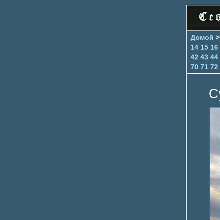
Домой
14
15
16
42
43
44
70
71
72
С