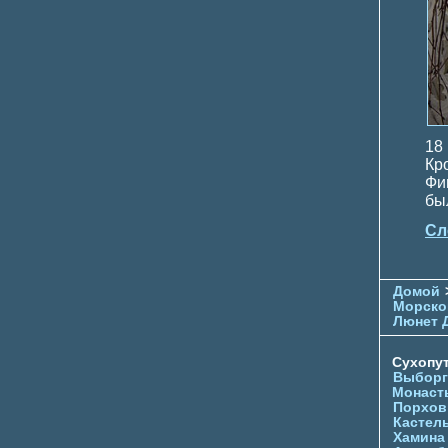
18
Кр
Фи
бы
Сл
Домой
Морско
Люнет 
Сухопу
Выборг
Монаст
Порхов
Кастел
Хамина