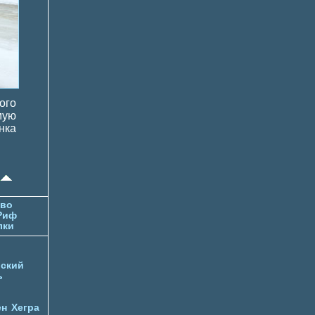
ого
мую
нка
тво
Риф
лки
ский
ь
ен
Хегра