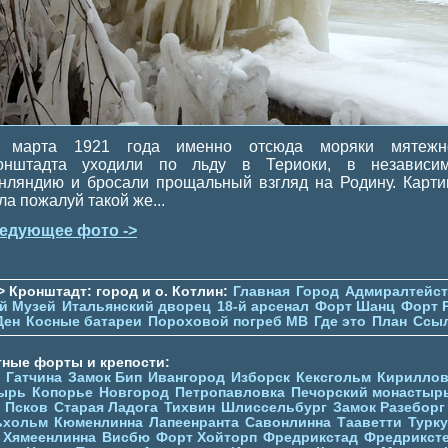
 марта 1921 года именно отсюда моряки мятежн
онштадта уходили по льду в Териоки, в независи
нляндию и бросали прощальный взгляд на Родину. Карти
ла пожалуй такой же...
едующее фото ->
> Кронштадт: город и о. Котлин:
Главная
Город
Адмиралтейс
й Музей
Итальянский дворец
18-й арсенал
Форт Шанц
Форт 
Ден
Косные батареи
Пороховой погреб МВ
Где это
План
Ссы
тные форты и крепости:
Гатчина
Замок Бип
Ивангород
Изборск
Кексгольм
Кириллов
ырь
Копорье
Новгород
Петропавловка
Печорcкий монастыр
Псков
Старая Ладога
Тихвин
Шлиссельбург
Замок Разеборг
ьхольм
Кюменлинна
Лапеенранта
Савонлинна
Тааветти
Турку
Хямеенлинна
Висбю
Форт Хойторп
Фредрикстад
Фредрикст