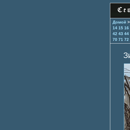
Домой
14
15
16
42
43
44
70
71
72
З