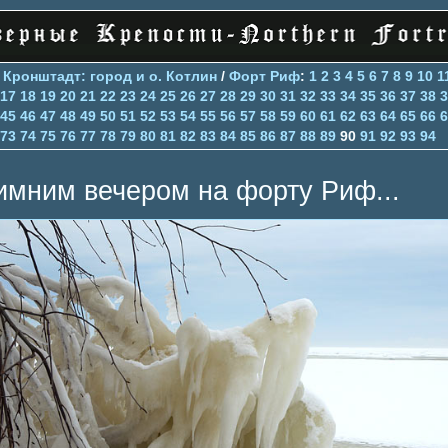
>
Кронштадт: город и о. Котлин
/
Форт Риф
:
1
2
3
4
5
6
7
8
9
10
1
17
18
19
20
21
22
23
24
25
26
27
28
29
30
31
32
33
34
35
36
37
38
3
45
46
47
48
49
50
51
52
53
54
55
56
57
58
59
60
61
62
63
64
65
66
6
73
74
75
76
77
78
79
80
81
82
83
84
85
86
87
88
89
90
91
92
93
94
имним вечером на форту Риф...