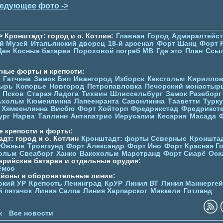
едующее фото ->
> Кронштадт: город и о. Котлин:
Главная
Город
Адмиралтейс
й Музей
Итальянский дворец
18-й арсенал
Форт Шанц
Форт 
Ден
Косные батареи
Пороховой погреб МВ
Где это
План
Ссы
тные форты и крепости:
Гатчина
Замок Бип
Ивангород
Изборск
Кексгольм
Кириллов
ырь
Копорье
Новгород
Петропавловка
Печорcкий монастыр
Псков
Старая Ладога
Тихвин
Шлиссельбург
Замок Разеборг
ьхольм
Кюменлинна
Лапеенранта
Савонлинна
Тааветти
Турку
Хямеенлинна
Висбю
Форт Хойторп
Фредрикстад
Фредрикст
ург
Нарва
Таллинн
Антипатрис
Иерусалим
Кесария
Масада
е крепости и форты:
дт: город и о. Котлин
Кронштадт: форты Северные
Кронштад
 Южные
Тронгзунд
Форт Александр
Форт Ино
Форт Красная Г
ольм
Свеаборг
Ханко
Ваксхольм
Марстранд
Форт Сиарё
Оск
ерийские батареи и отдельные орудия:
ёмсо
айоны и оборонительные линии:
ский УР
Крепость Ленинград
КрУР
Линия ВТ
Линия Маннерге
й пятачок
Линия Салпа
Линия Харпарског
Миккели
Готланд
к
Все новости