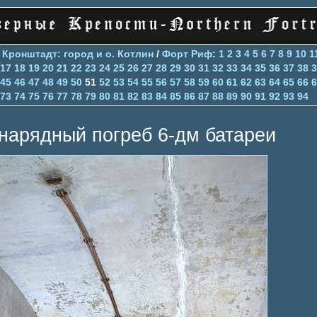
>
Кронштадт: город и о. Котлин
/
Форт Риф
:
1
2
3
4
5
6
7
8
9
10
1
17
18
19
20
21
22
23
24
25
26
27
28
29
30
31
32
33
34
35
36
37
38
3
45
46
47
48
49
50
51
52
53
54
55
56
57
58
59
60
61
62
63
64
65
66
6
73
74
75
76
77
78
79
80
81
82
83
84
85
86
87
88
89
90
91
92
93
94
нарядный погреб 6-дм батареи