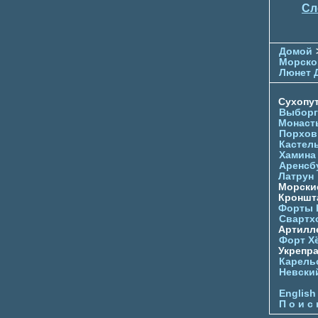
Сл
Домой
Морско
Люнет 
Сухопу
Выборг
Монаст
Порхов
Кастел
Хамина
Аренсб
Латрун
Морски
Кроншта
Форты
Свартх
Артилл
Форт Х
Укрепр
Карель
Невски
English
П о и с 