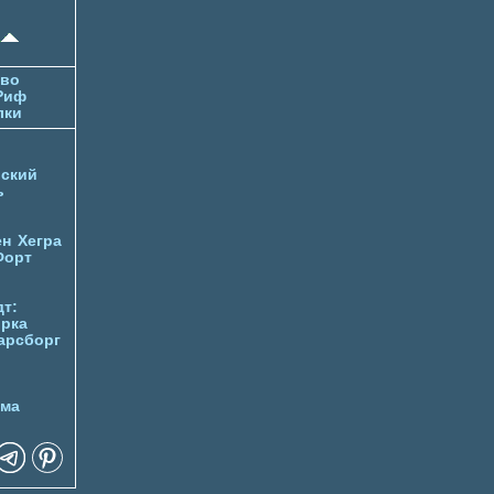
тво
Риф
лки
ский
ь
ен
Хегра
Форт
т:
орка
арсборг
йма