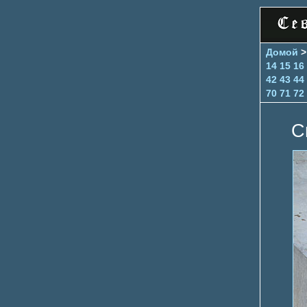
Домой
14
15
16
42
43
44
70
71
72
С