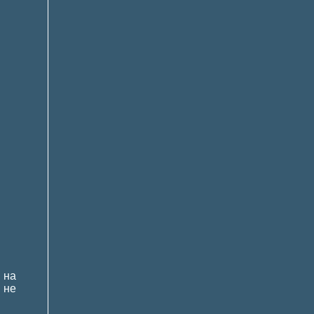
 на
 не