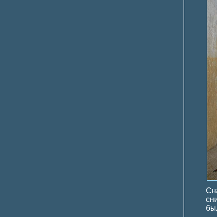
Сн
сн
был