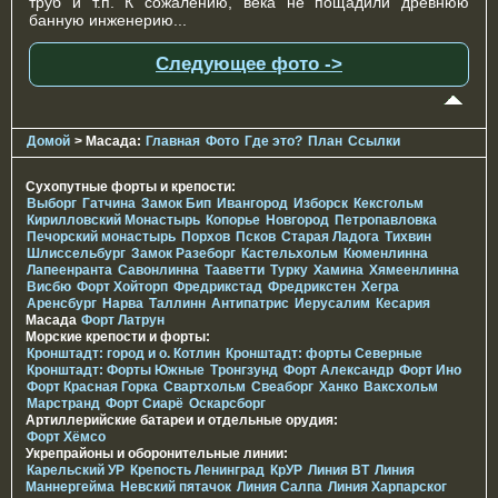
труб и т.п. К сожалению, века не пощадили древнюю
банную инженерию...
Следующее фото ->
Домой
> Масада:
Главная
Фото
Где это?
План
Ссылки
Сухопутные форты и крепости:
Выборг
Гатчина
Замок Бип
Ивангород
Изборск
Кексгольм
Кирилловский Монастырь
Копорье
Новгород
Петропавловка
Печорcкий монастырь
Порхов
Псков
Старая Ладога
Тихвин
Шлиссельбург
Замок Разеборг
Кастельхольм
Кюменлинна
Лапеенранта
Савонлинна
Тааветти
Турку
Хамина
Хямеенлинна
Висбю
Форт Хойторп
Фредрикстад
Фредрикстен
Хегра
Аренсбург
Нарва
Таллинн
Антипатрис
Иерусалим
Кесария
Масада
Форт Латрун
Морские крепости и форты:
Кронштадт: город и о. Котлин
Кронштадт: форты Северные
Кронштадт: Форты Южные
Тронгзунд
Форт Александр
Форт Ино
Форт Красная Горка
Свартхольм
Свеаборг
Ханко
Ваксхольм
Марстранд
Форт Сиарё
Оскарсборг
Артиллерийские батареи и отдельные орудия:
Форт Хёмсо
Укрепрайоны и оборонительные линии:
Карельский УР
Крепость Ленинград
КрУР
Линия ВТ
Линия
Маннергейма
Невский пятачок
Линия Салпа
Линия Харпарског