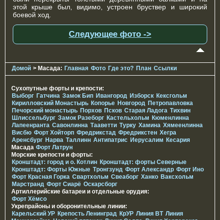
этой крыше был, видимо, устроен бруствер и широкий
боевой ход.
Следующее фото ->
Домой
> Масада:
Главная
Фото
Где это?
План
Ссылки
Сухопутные форты и крепости:
Выборг
Гатчина
Замок Бип
Ивангород
Изборск
Кексгольм
Кирилловский Монастырь
Копорье
Новгород
Петропавловка
Печорcкий монастырь
Порхов
Псков
Старая Ладога
Тихвин
Шлиссельбург
Замок Разеборг
Кастельхольм
Кюменлинна
Лапеенранта
Савонлинна
Тааветти
Турку
Хамина
Хямеенлинна
Висбю
Форт Хойторп
Фредрикстад
Фредрикстен
Хегра
Аренсбург
Нарва
Таллинн
Антипатрис
Иерусалим
Кесария
Масада
Форт Латрун
Морские крепости и форты:
Кронштадт: город и о. Котлин
Кронштадт: форты Северные
Кронштадт: Форты Южные
Тронгзунд
Форт Александр
Форт Ино
Форт Красная Горка
Свартхольм
Свеаборг
Ханко
Ваксхольм
Марстранд
Форт Сиарё
Оскарсборг
Артиллерийские батареи и отдельные орудия:
Форт Хёмсо
Укрепрайоны и оборонительные линии:
Карельский УР
Крепость Ленинград
КрУР
Линия ВТ
Линия