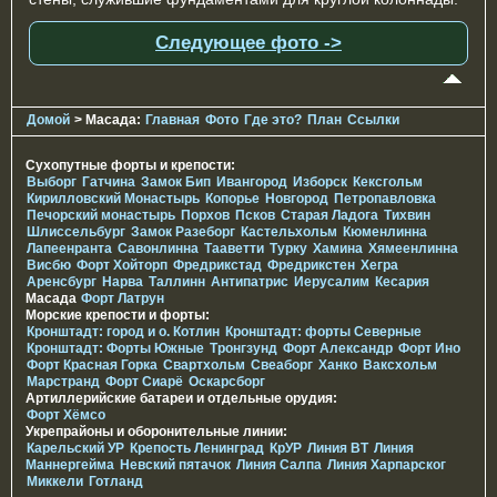
Следующее фото ->
Домой
> Масада:
Главная
Фото
Где это?
План
Ссылки
Сухопутные форты и крепости:
Выборг
Гатчина
Замок Бип
Ивангород
Изборск
Кексгольм
Кирилловский Монастырь
Копорье
Новгород
Петропавловка
Печорcкий монастырь
Порхов
Псков
Старая Ладога
Тихвин
Шлиссельбург
Замок Разеборг
Кастельхольм
Кюменлинна
Лапеенранта
Савонлинна
Тааветти
Турку
Хамина
Хямеенлинна
Висбю
Форт Хойторп
Фредрикстад
Фредрикстен
Хегра
Аренсбург
Нарва
Таллинн
Антипатрис
Иерусалим
Кесария
Масада
Форт Латрун
Морские крепости и форты:
Кронштадт: город и о. Котлин
Кронштадт: форты Северные
Кронштадт: Форты Южные
Тронгзунд
Форт Александр
Форт Ино
Форт Красная Горка
Свартхольм
Свеаборг
Ханко
Ваксхольм
Марстранд
Форт Сиарё
Оскарсборг
Артиллерийские батареи и отдельные орудия:
Форт Хёмсо
Укрепрайоны и оборонительные линии:
Карельский УР
Крепость Ленинград
КрУР
Линия ВТ
Линия
Маннергейма
Невский пятачок
Линия Салпа
Линия Харпарског
Миккели
Готланд