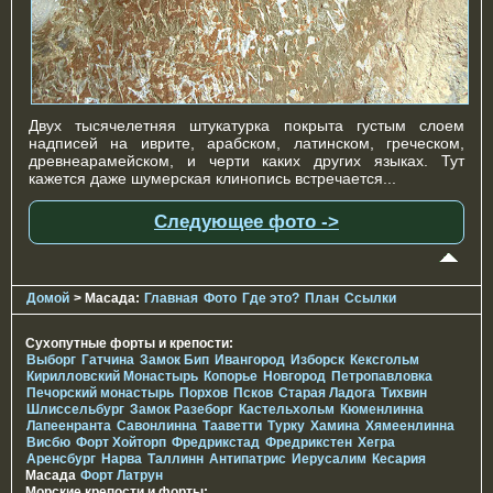
Двух тысячелетняя штукатурка покрыта густым слоем
надписей на иврите, арабском, латинском, греческом,
древнеарамейском, и черти каких других языках. Тут
кажется даже шумерская клинопись встречается...
Следующее фото ->
Домой
> Масада:
Главная
Фото
Где это?
План
Ссылки
Сухопутные форты и крепости:
Выборг
Гатчина
Замок Бип
Ивангород
Изборск
Кексгольм
Кирилловский Монастырь
Копорье
Новгород
Петропавловка
Печорcкий монастырь
Порхов
Псков
Старая Ладога
Тихвин
Шлиссельбург
Замок Разеборг
Кастельхольм
Кюменлинна
Лапеенранта
Савонлинна
Тааветти
Турку
Хамина
Хямеенлинна
Висбю
Форт Хойторп
Фредрикстад
Фредрикстен
Хегра
Аренсбург
Нарва
Таллинн
Антипатрис
Иерусалим
Кесария
Масада
Форт Латрун
Морские крепости и форты: