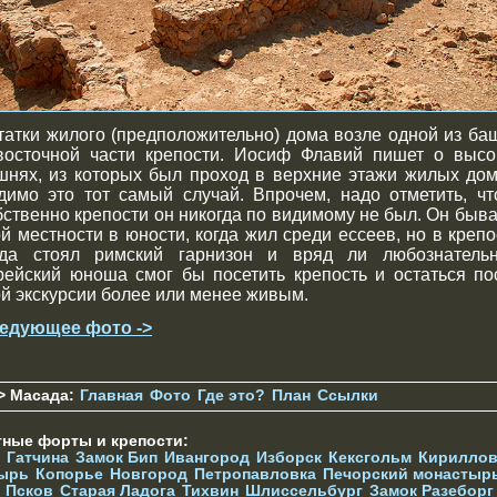
татки жилого (предположительно) дома возле одной из ба
восточной части крепости. Иосиф Флавий пишет о высо
шнях, из которых был проход в верхние этажи жилых дом
димо это тот самый случай. Впрочем, надо отметить, чт
бственно крепости он никогда по видимому не был. Он быва
ой местности в юности, когда жил среди ессеев, но в крепо
гда стоял римский гарнизон и вряд ли любознатель
рейский юноша смог бы посетить крепость и остаться по
ой экскурсии более или менее живым.
едующее фото ->
> Масада:
Главная
Фото
Где это?
План
Ссылки
тные форты и крепости:
Гатчина
Замок Бип
Ивангород
Изборск
Кексгольм
Кириллов
ырь
Копорье
Новгород
Петропавловка
Печорcкий монастыр
Псков
Старая Ладога
Тихвин
Шлиссельбург
Замок Разеборг