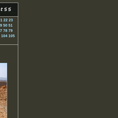
21
22
23
9
50
51
7
78
79
104
105