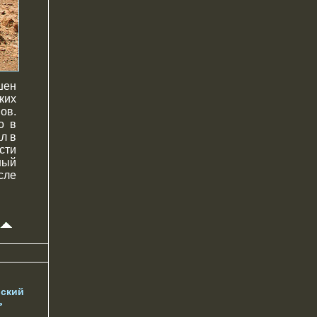
шен
ких
ов.
о в
л в
сти
ный
сле
ский
ь