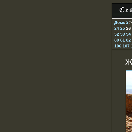
Домой
24
25
26
52
53
54
80
81
82
106
107
Ж