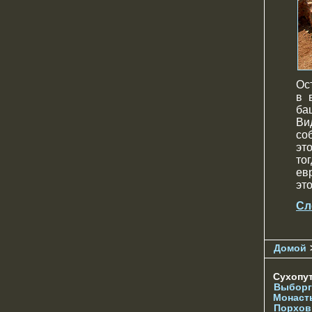
Ос
в 
ба
Ви
со
эт
то
ев
эт
Сл
Домой
Сухопу
Выборг
Монаст
Порхов